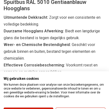
Spuitbus RAL 5010 Gentiaanblauw
Hoogglans
Uitmuntende Dekkracht:
Zorgt voor een consistente en
volledige bedekking.
Duurzame Hoogglans Afwerking:
Biedt een langdurige
glans die bestand is tegen dagelijks gebruik.
Weer- en Chemische Bestendigheid:
Geschikt voor
gebruik binnen en buiten, bestand tegen elementen en
chemicaliën.
Effectieve Corrosiebescherming:
Voorkomt roest en
corrosie op metalen oppervlakken.
Wij gebruiken cookies
Technische Specificaties
We kunnen deze plaatsen voor analyse van onze bezoekersgegevens, om
onze website te verbeteren, gepersonaliseerde inhoud te tonen en om u
een geweldige website-ervaring te bieden. Voor meer informatie over de
Formulering:
Gefabriceerd met hoogwaardige alkydhars
cookies die we gebruiken opent u de instellingen.
voor superieure hechting en levensduur.
Rendement:
Efficiënte dekking van 1,25 tot 1,75 m² per