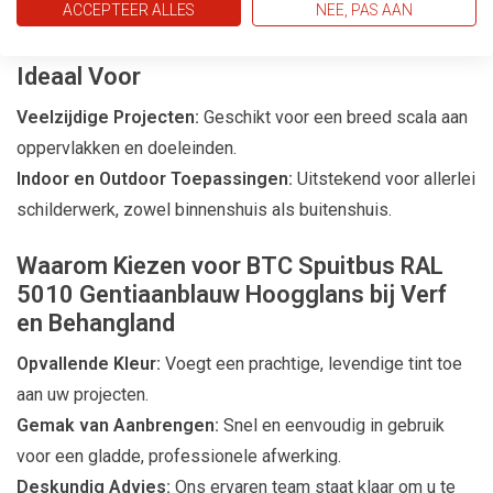
ACCEPTEER ALLES
NEE, PAS AAN
spuitbus, variërend per oppervlak en toepassingswijze.
Ideaal Voor
Veelzijdige Projecten:
Geschikt voor een breed scala aan
oppervlakken en doeleinden.
Indoor en Outdoor Toepassingen:
Uitstekend voor allerlei
schilderwerk, zowel binnenshuis als buitenshuis.
Waarom Kiezen voor BTC Spuitbus RAL
5010 Gentiaanblauw Hoogglans bij Verf
en Behangland
Opvallende Kleur:
Voegt een prachtige, levendige tint toe
aan uw projecten.
Gemak van Aanbrengen:
Snel en eenvoudig in gebruik
voor een gladde, professionele afwerking.
Deskundig Advies:
Ons ervaren team staat klaar om u te