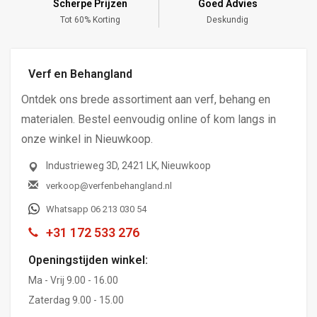
Scherpe Prijzen
Goed Advies
,-
Tot 60% Korting
Deskundig
Verf en Behangland
Ontdek ons brede assortiment aan verf, behang en
materialen. Bestel eenvoudig online of kom langs in
onze winkel in Nieuwkoop.
Industrieweg 3D, 2421 LK, Nieuwkoop
verkoop@verfenbehangland.nl
Whatsapp 06 213 030 54
+31 172 533 276
Openingstijden winkel:
Ma - Vrij 9.00 - 16.00
Zaterdag 9.00 - 15.00