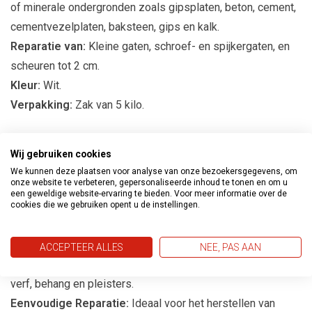
of minerale ondergronden zoals gipsplaten, beton, cement,
cementvezelplaten, baksteen, gips en kalk.
Reparatie van:
Kleine gaten, schroef- en spijkergaten, en
scheuren tot 2 cm.
Kleur:
Wit.
Verpakking:
Zak van 5 kilo.
Waarom Kiezen voor Bolivia Plamuur
Wij gebruiken cookies
voor Moeilijke Ondergronden bij Verf
We kunnen deze plaatsen voor analyse van onze bezoekersgegevens, om
en Behangland?
onze website te verbeteren, gepersonaliseerde inhoud te tonen en om u
een geweldige website-ervaring te bieden. Voor meer informatie over de
Perfecte Afwerking:
Deze plamuur zorgt voor een gladde
cookies die we gebruiken opent u de instellingen.
en strakke afwerking van niet-zuigende en minerale
ondergronden.
ACCEPTEER ALLES
NEE, PAS AAN
Veelzijdigheid:
Geschikt voor diverse materialen zoals
verf, behang en pleisters.
Eenvoudige Reparatie:
Ideaal voor het herstellen van