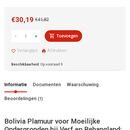
€30,19
€41,82
Toevoegen
-
+
Verlanglijst
Afdrukken
Beschikbaarheid:
Op voorraad
9
Informatie
Documenten
Waarschuwing
Beoordelingen
(1)
Bolivia Plamuur voor Moeilijke
Ondergronden bij Verf en Behangland: