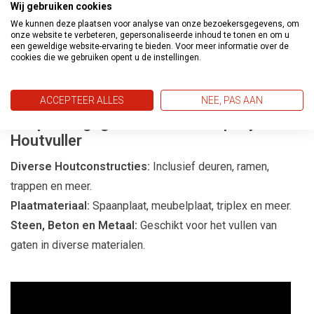
Voordelen van Bolivia Epoxy Houtvuller
Wij gebruiken cookies
We kunnen deze plaatsen voor analyse van onze bezoekersgegevens, om
Blijvend Hard Elastisch:
Zorgt voor duurzame reparaties.
onze website te verbeteren, gepersonaliseerde inhoud te tonen en om u
Vochtongevoelig:
Ideaal voor buiten- en binnengebruik.
een geweldige website-ervaring te bieden. Voor meer informatie over de
cookies die we gebruiken opent u de instellingen.
Universeel Overschilderbaar:
Flexibel in gebruik en
afwerking.
ACCEPTEER ALLES
NEE, PAS AAN
Toepassingsgebieden Bolivia Epoxy
Houtvuller
Diverse Houtconstructies:
Inclusief deuren, ramen,
trappen en meer.
Plaatmateriaal:
Spaanplaat, meubelplaat, triplex en meer.
Steen, Beton en Metaal:
Geschikt voor het vullen van
gaten in diverse materialen.