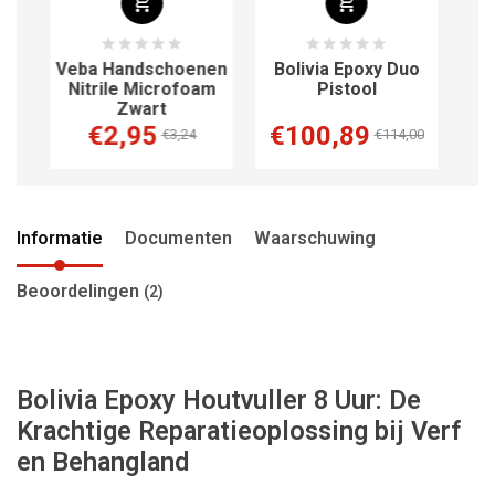
3-
Veba Handschoenen
Bolivia Epoxy Duo
B
m
Nitrile Microfoam
Pistool
Zwart
€2,95
€100,89
€
€3,24
€114,00
Informatie
Documenten
Waarschuwing
Beoordelingen
(2)
Bolivia Epoxy Houtvuller 8 Uur: De
Krachtige Reparatieoplossing bij Verf
en Behangland