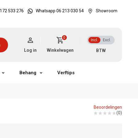
172 533 276
Whatsapp 06 213 030 54
Showroom
0
Incl.
Excl.
n
Log in
Winkelwagen
Behang
Verftips
Beoordelingen
(0)