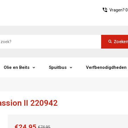
Vragen?
0
Zoeke
Olie en Beits
Spuitbus
Verfbenodigdheden
ssion II 220942
€24,95
€74,95