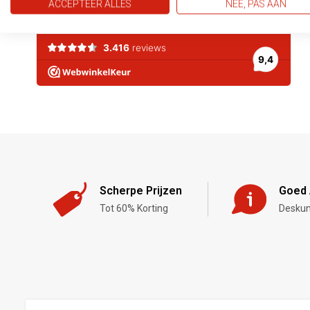
ACCEPTEER ALLES
NEE, PAS AAN
Scherpe Prijzen
Goed 
Tot 60% Korting
Deskun
,-