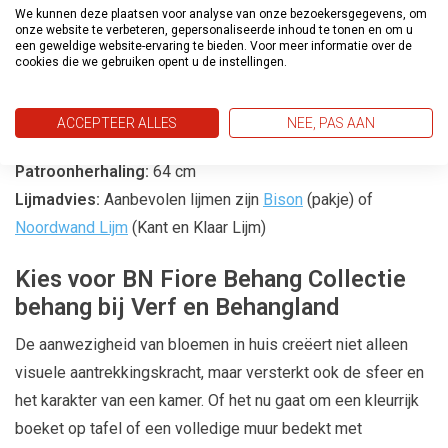
We kunnen deze plaatsen voor analyse van onze bezoekersgegevens, om
onze website te verbeteren, gepersonaliseerde inhoud te tonen en om u
Productspecificaties
een geweldige website-ervaring te bieden. Voor meer informatie over de
cookies die we gebruiken opent u de instellingen.
Afmetingen:
10m lang en 53cm breed
Materiaal:
Vliesbehang, gemakkelijk aan te brengen en
ACCEPTEER ALLES
NEE, PAS AAN
duurzaam.
Patroonherhaling:
64 cm
Lijmadvies:
Aanbevolen lijmen zijn
Bison
(pakje) of
Noordwand Lijm
(Kant en Klaar Lijm)
Kies voor BN Fiore Behang Collectie
behang bij Verf en Behangland
De aanwezigheid van bloemen in huis creëert niet alleen
visuele aantrekkingskracht, maar versterkt ook de sfeer en
het karakter van een kamer. Of het nu gaat om een kleurrijk
boeket op tafel of een volledige muur bedekt met