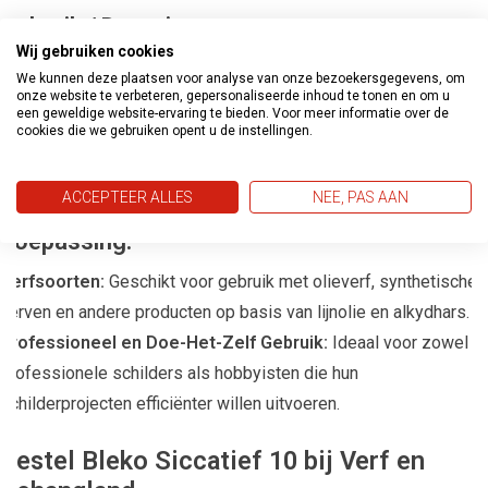
Gebruik / Dosering:
Wij gebruiken cookies
Bij Gebruiksklare Verf:
Voeg maximaal enkele procenten
We kunnen deze plaatsen voor analyse van onze bezoekersgegevens, om
siccatief toe aan de verf voor een effectieve werking.
onze website te verbeteren, gepersonaliseerde inhoud te tonen en om u
een geweldige website-ervaring te bieden. Voor meer informatie over de
Voor Gekookte Lijnolie:
Voeg 3 tot 5% siccatief toe aan
cookies die we gebruiken opent u de instellingen.
gekookte lijnolie om de droogtijd te versnellen zonder de
kwaliteit van de olie te beïnvloeden.
ACCEPTEER ALLES
NEE, PAS AAN
Toepassing:
Verfsoorten:
Geschikt voor gebruik met olieverf, synthetische
verven en andere producten op basis van lijnolie en alkydhars.
Professioneel en Doe-Het-Zelf Gebruik:
Ideaal voor zowel
professionele schilders als hobbyisten die hun
schilderprojecten efficiënter willen uitvoeren.
Bestel Bleko Siccatief 10 bij Verf en