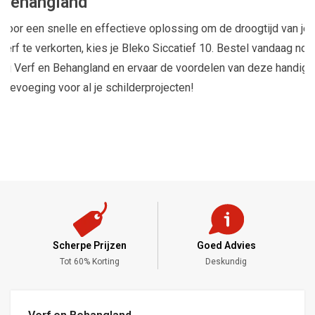
Behangland
Voor een snelle en effectieve oplossing om de droogtijd van je
verf te verkorten, kies je Bleko Siccatief 10. Bestel vandaag nog
bij Verf en Behangland en ervaar de voordelen van deze handige
toevoeging voor al je schilderprojecten!
Scherpe Prijzen
Goed Advies
,-
Tot 60% Korting
Deskundig