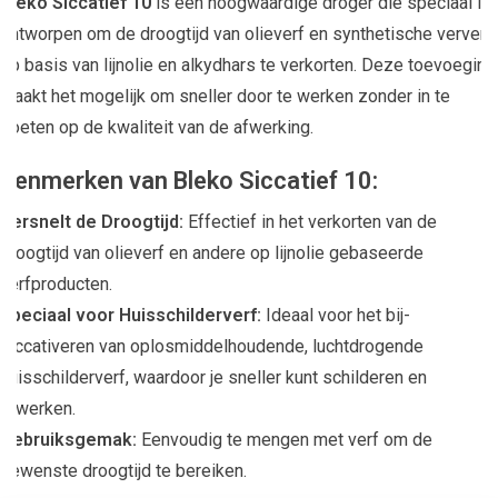
Bleko Siccatief 10
is een hoogwaardige droger die speciaal is
ontworpen om de droogtijd van olieverf en synthetische verven
op basis van lijnolie en alkydhars te verkorten. Deze toevoeging
maakt het mogelijk om sneller door te werken zonder in te
boeten op de kwaliteit van de afwerking.
Kenmerken van Bleko Siccatief 10:
Versnelt de Droogtijd:
Effectief in het verkorten van de
droogtijd van olieverf en andere op lijnolie gebaseerde
verfproducten.
Speciaal voor Huisschilderverf:
Ideaal voor het bij-
siccativeren van oplosmiddelhoudende, luchtdrogende
huisschilderverf, waardoor je sneller kunt schilderen en
afwerken.
Gebruiksgemak:
Eenvoudig te mengen met verf om de
gewenste droogtijd te bereiken.