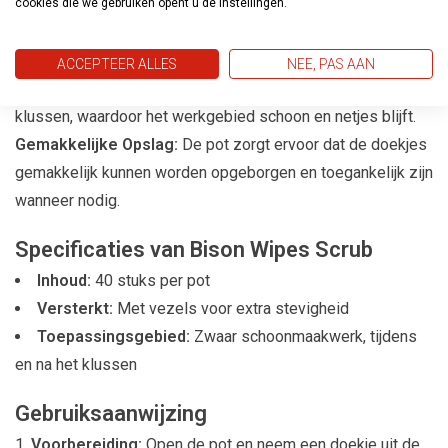
Sterk en Duurzaam:
De vezelversterkte doekjes zijn sterk
cookies die we gebruiken opent u de instellingen.
en duurzaam, waardoor ze niet snel scheuren of uit elkaar
vallen.
ACCEPTEER ALLES
NEE, PAS AAN
Handig voor Klussen:
Ideaal voor gebruik tijdens en na het
klussen, waardoor het werkgebied schoon en netjes blijft.
Gemakkelijke Opslag:
De pot zorgt ervoor dat de doekjes
gemakkelijk kunnen worden opgeborgen en toegankelijk zijn
wanneer nodig.
Specificaties van Bison Wipes Scrub
Inhoud:
40 stuks per pot
Versterkt:
Met vezels voor extra stevigheid
Toepassingsgebied:
Zwaar schoonmaakwerk, tijdens
en na het klussen
Gebruiksaanwijzing
Voorbereiding:
Open de pot en neem een doekje uit de