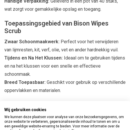
Handige Verpakking:
Geleverd in een pot van 40 stuks,
wat zorgt voor gemakkelijke opslag en toegang.
Toepassingsgebied van Bison Wipes
Scrub
Zwaar Schoonmaakwerk:
Perfect voor het verwijderen
van lijmresten, kit, verf, olie, vet en ander hardnekkig vuil.
Tijdens en Na Het Klussen:
Ideaal om te gebruiken tijdens
en na het klussen voor een snelle en effectieve
schoonmaak.
Breed Toepasbaar:
Geschikt voor gebruik op verschillende
oppervlakken en materialen.
Voordelen van Bison Wipes Scrub
Wij gebruiken cookies
Efficiënte Reiniging:
Verwijdert effectief hardnekkig vuil
We kunnen deze plaatsen voor analyse van onze bezoekersgegevens, om
onze website te verbeteren, gepersonaliseerde inhoud te tonen en om u
en vlekken zonder veel moeite.
een geweldige website-ervaring te bieden. Voor meer informatie over de