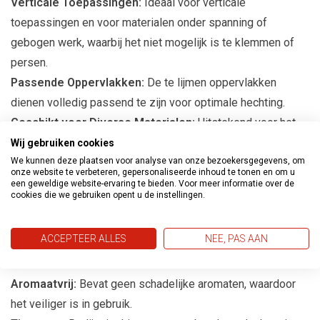
Verticale Toepassingen:
Ideaal voor verticale
toepassingen en voor materialen onder spanning of
gebogen werk, waarbij het niet mogelijk is te klemmen of
persen.
Passende Oppervlakken:
De te lijmen oppervlakken
dienen volledig passend te zijn voor optimale hechting.
Geschikt voor Diverse Materialen:
Uitstekend voor het
verlijmen en lamineren van metalen- en hardkunststof
Wij gebruiken cookies
We kunnen deze plaatsen voor analyse van onze bezoekersgegevens, om
bekledingsplaten (HPL; Formica, Duropal, Resopal), fineer,
onze website te verbeteren, gepersonaliseerde inhoud te tonen en om u
hardboard en triplex op bijvoorbeeld hout, multiplex,
een geweldige website-ervaring te bieden. Voor meer informatie over de
cookies die we gebruiken opent u de instellingen.
spaanplaat of MDF. Ook voor het verlijmen van flexibele
isolatie- en schuimmaterialen, kurk, leer en rubber.
ACCEPTEER ALLES
NEE, PAS AAN
Eigenschappen van Bison Tix Gel
Aromaatvrij:
Bevat geen schadelijke aromaten, waardoor
het veiliger is in gebruik.