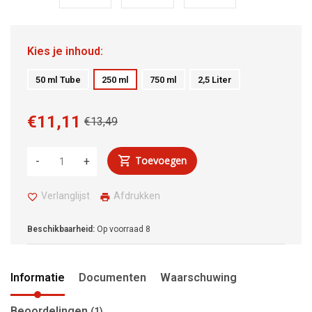
Kies je inhoud:
50 ml Tube
250 ml
750 ml
2,5 Liter
€11,11
€13,49
Toevoegen
-
+
Verlanglijst
Afdrukken
Beschikbaarheid:
Op voorraad
8
Informatie
Documenten
Waarschuwing
Beoordelingen
(1)