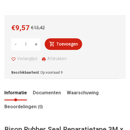
€9,57
€13,42
Toevoegen
-
+
Verlanglijst
Afdrukken
Beschikbaarheid:
Op voorraad
9
Informatie
Documenten
Waarschuwing
Beoordelingen
(0)
Bison Rubber Seal Reparatietape 3M x