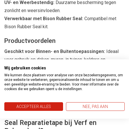
UV- en Weerbestendig:
Duurzame bescherming tegen
zonlicht en weersinvloeden.
Verwerkbaar met Bison Rubber Seal:
Compatibel met
Bison Rubber Seal kit.
Productvoordelen
Geschikt voor Binnen- en Buitentoepassingen:
Ideaal
voor gebruik op daken, muren, in tuinen, kelders en
badkamers.
Wij gebruiken cookies
Hechting op Alle Materialen:
Geschikt voor hout, beton,
We kunnen deze plaatsen voor analyse van onze bezoekersgegevens, om
onze website te verbeteren, gepersonaliseerde inhoud te tonen en om u
steen, metaal, zink, bitumen, EPDM (vooraf testen) en PVC.
een geweldige website-ervaring te bieden. Voor meer informatie over de
cookies die we gebruiken opent u de instellingen.
Direct 100% Waterdicht:
Biedt onmiddellijke bescherming
tegen vocht.
ACCEPTEER ALLES
NEE, PAS AAN
Waarom Kiezen voor Bison Rubber
Seal Reparatietape bij Verf en