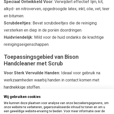
Speciaal Ontwikkeld Voor:
Verwijdert effectief lijm, kit,
alkyd- en nitroverven, opgedroogde latex, inkt, olie, vet, teer
en bitumen.
Scrubdeeltjes:
Bevat scrubdeeltjes die de reiniging
versterken en diep in de poriën doordringen.
Huidvriendelijk:
Mild voor de huid ondanks de krachtige
reinigingseigenschappen.
Toepassingsgebied van Bison
Handcleaner met Scrub
Voor Sterk Vervuilde Handen:
Ideaal voor gebruik na
werkzaamheden waarbij handen in contact komen met
hardnekkige stoffen.
Bouw en Industrie:
Perfect voor gebruik in de bouw en
Wij gebruiken cookies
industrie, waar handen vaak in contact komen met zware
We kunnen deze plaatsen voor analyse van onze bezoekersgegevens, om
onze website te verbeteren, gepersonaliseerde inhoud te tonen en om u
vervuilingen.
een geweldige website-ervaring te bieden. Voor meer informatie over de