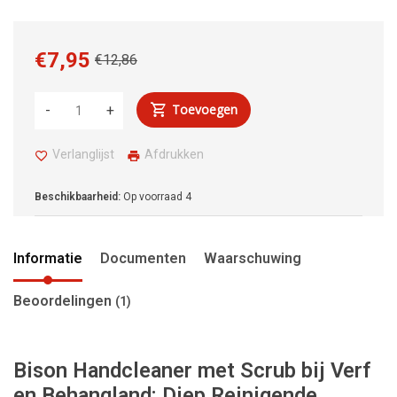
€7,95
€12,86
Toevoegen
-
+
Verlanglijst
Afdrukken
Beschikbaarheid:
Op voorraad
4
Informatie
Documenten
Waarschuwing
Beoordelingen
(1)
Bison Handcleaner met Scrub bij Verf
en Behangland: Diep Reinigende