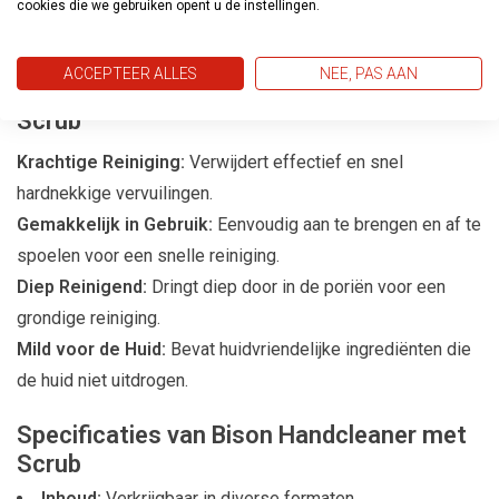
Hobby en Doe-Het-Zelf:
Ook geschikt voor hobbyisten en
cookies die we gebruiken opent u de instellingen.
doe-het-zelvers die werken met vervuilende materialen.
ACCEPTEER ALLES
NEE, PAS AAN
Voordelen van Bison Handcleaner met
Scrub
Krachtige Reiniging:
Verwijdert effectief en snel
hardnekkige vervuilingen.
Gemakkelijk in Gebruik:
Eenvoudig aan te brengen en af te
spoelen voor een snelle reiniging.
Diep Reinigend:
Dringt diep door in de poriën voor een
grondige reiniging.
Mild voor de Huid:
Bevat huidvriendelijke ingrediënten die
de huid niet uitdrogen.
Specificaties van Bison Handcleaner met
Scrub
Inhoud:
Verkrijgbaar in diverse formaten