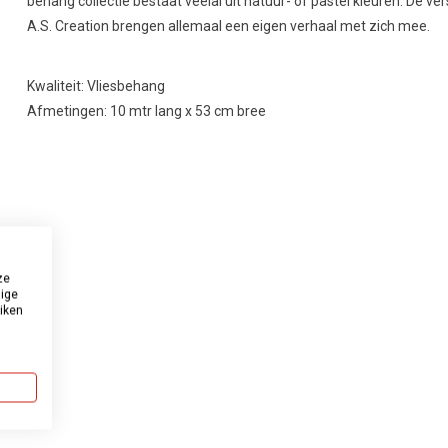
behang collectie bestaat veelal uit natuur- of pastel kleuren. De ve
A.S. Creation brengen allemaal een eigen verhaal met zich mee.
Kwaliteit: Vliesbehang
Afmetingen: 10 mtr lang x 53 cm bree
ze
dige
uiken