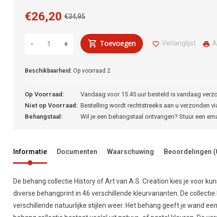
€26,20
€34,95
Toevoegen
Verlanglijst
A
-
+
Beschikbaarheid:
Op voorraad
2
Op Voorraad:
Vandaag voor 15.45 uur besteld is vandaag verz
Niet op Voorraad:
Bestelling wordt rechtstreeks aan u verzonden via
Behangstaal:
Wil je een behangstaal ontvangen? Stuur een em
Informatie
Documenten
Waarschuwing
Beoordelingen
(
De behang collectie History of Art van A.S. Creation kies je voor k
diverse behangprint in 46 verschillende kleurvarianten. De collectie
verschillende natuurlijke stijlen weer. Het behang geeft je wand een