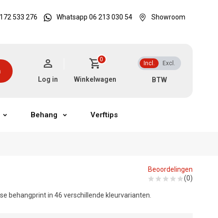
172 533 276
Whatsapp 06 213 030 54
Showroom
0
Incl.
Excl.
n
Log in
Winkelwagen
Behang
Verftips
Beoordelingen
(0)
rse behangprint in 46 verschillende kleurvarianten.