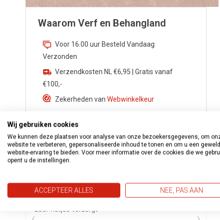
Waarom Verf en Behangland
Voor 16.00 uur Besteld Vandaag
Verzonden
Verzendkosten NL €6,95 | Gratis vanaf
€100,-
Zekerheden van
Webwinkelkeur
Advies nodig? Bel
0172 533 276
Wij gebruiken cookies
Vragen?
info@verfenbehangland.nl
We kunnen deze plaatsen voor analyse van onze bezoekersgegevens, om on
website te verbeteren, gepersonaliseerde inhoud te tonen en om u een gewel
Whatsapp
06 213 030 54
website-ervaring te bieden. Voor meer informatie over de cookies die we gebr
opent u de instellingen.
ACCEPTEER ALLES
NEE, PAS AAN