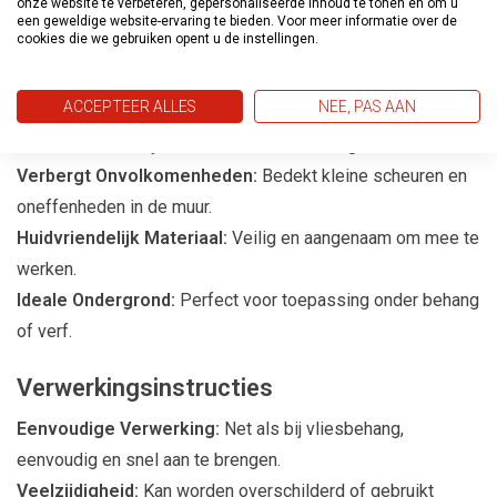
onze website te verbeteren, gepersonaliseerde inhoud te tonen en om u
warmer, voor een comfortabeler gevoel.
een geweldige website-ervaring te bieden. Voor meer informatie over de
cookies die we gebruiken opent u de instellingen.
Ademend Vermogen:
Draagt bij aan een aangenamer en
gezonder binnenklimaat.
ACCEPTEER ALLES
NEE, PAS AAN
Geluidsreductie en Schokdemping:
Biedt zowel
akoestische als fysieke comfortverbeteringen.
Verbergt Onvolkomenheden:
Bedekt kleine scheuren en
oneffenheden in de muur.
Huidvriendelijk Materiaal:
Veilig en aangenaam om mee te
werken.
Ideale Ondergrond:
Perfect voor toepassing onder behang
of verf.
Verwerkingsinstructies
Eenvoudige Verwerking:
Net als bij vliesbehang,
eenvoudig en snel aan te brengen.
Veelzijdigheid:
Kan worden overschilderd of gebruikt