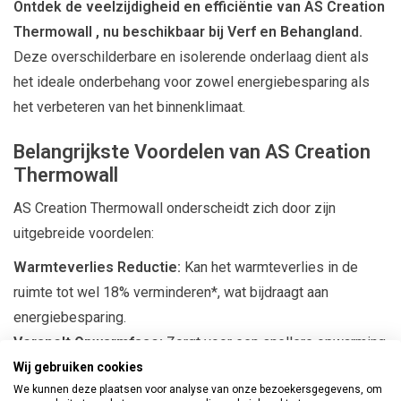
Ontdek de veelzijdigheid en efficiëntie van AS Creation
Thermowall , nu beschikbaar bij Verf en Behangland.
Deze overschilderbare en isolerende onderlaag dient als
het ideale onderbehang voor zowel energiebesparing als
het verbeteren van het binnenklimaat.
Belangrijkste Voordelen van AS Creation
Thermowall
AS Creation Thermowall onderscheidt zich door zijn
uitgebreide voordelen:
Warmteverlies Reductie:
Kan het warmteverlies in de
ruimte tot wel 18% verminderen*, wat bijdraagt aan
energiebesparing.
Versnelt Opwarmfase:
Zorgt voor een snellere opwarming
van de ruimte*.
Wij gebruiken cookies
We kunnen deze plaatsen voor analyse van onze bezoekersgegevens, om
Warmere Oppervlakken:
Maakt oppervlakken merkbaar