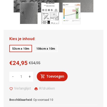
Kies je inhoud:
53cm x 10m
106cm x 10m
€24,95
€54,95
Toevoegen
-
+
Verlanglijst
Afdrukken
Beschikbaarheid:
Op voorraad
10