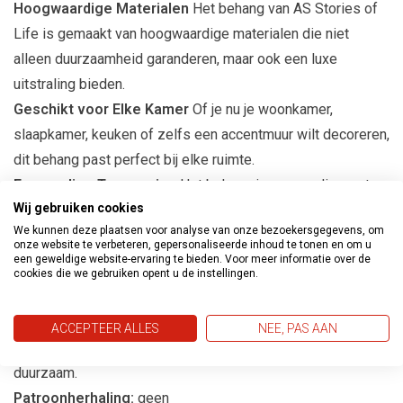
Hoogwaardige Materialen
Het behang van AS Stories of
Life is gemaakt van hoogwaardige materialen die niet
alleen duurzaamheid garanderen, maar ook een luxe
uitstraling bieden.
Geschikt voor Elke Kamer
Of je nu je woonkamer,
slaapkamer, keuken of zelfs een accentmuur wilt decoreren,
dit behang past perfect bij elke ruimte.
Eenvoudige Toepassing
Het behang is eenvoudig aan te
Wij gebruiken cookies
brengen, waardoor het een ideale keuze is voor zowel
We kunnen deze plaatsen voor analyse van onze bezoekersgegevens, om
ervaren als beginnende interieurontwerpers.
onze website te verbeteren, gepersonaliseerde inhoud te tonen en om u
een geweldige website-ervaring te bieden. Voor meer informatie over de
cookies die we gebruiken opent u de instellingen.
Productspecificaties
Afmetingen:
10m lang en 53cm breed
ACCEPTEER ALLES
NEE, PAS AAN
Materiaal:
Vliesbehang, gemakkelijk aan te brengen en
duurzaam.
Patroonherhaling:
geen