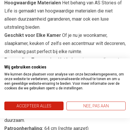
Hoogwaardige Materialen
Het behang van AS Stories of
Life is gemaakt van hoogwaardige materialen die niet
alleen duurzaamheid garanderen, maar ook een luxe
uitstraling bieden.
Geschikt voor Elke Kamer
Of je nu je woonkamer,
slaapkamer, keuken of zelfs een accentmuur wilt decoreren,
dit behang past perfect bij elke ruimte.
Eenvoudige Toepassing
Het behang is eenvoudig aan te
Wij gebruiken cookies
brengen, waardoor het een ideale keuze is voor zowel
We kunnen deze plaatsen voor analyse van onze bezoekersgegevens, om
ervaren als beginnende interieurontwerpers.
onze website te verbeteren, gepersonaliseerde inhoud te tonen en om u
een geweldige website-ervaring te bieden. Voor meer informatie over de
cookies die we gebruiken opent u de instellingen.
Productspecificaties
Afmetingen:
10m lang en 53cm breed
ACCEPTEER ALLES
NEE, PAS AAN
Materiaal:
Vliesbehang, gemakkelijk aan te brengen en
duurzaam.
Patroonherhaling:
64 cm (rechte aanzet)