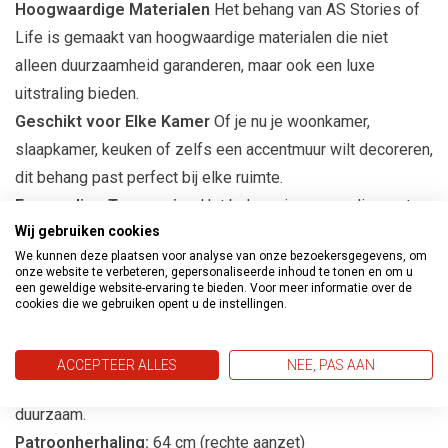
Hoogwaardige Materialen
Het behang van AS Stories of
Life is gemaakt van hoogwaardige materialen die niet
alleen duurzaamheid garanderen, maar ook een luxe
uitstraling bieden.
Geschikt voor Elke Kamer
Of je nu je woonkamer,
slaapkamer, keuken of zelfs een accentmuur wilt decoreren,
dit behang past perfect bij elke ruimte.
Eenvoudige Toepassing
Het behang is eenvoudig aan te
Wij gebruiken cookies
brengen, waardoor het een ideale keuze is voor zowel
We kunnen deze plaatsen voor analyse van onze bezoekersgegevens, om
ervaren als beginnende interieurontwerpers.
onze website te verbeteren, gepersonaliseerde inhoud te tonen en om u
een geweldige website-ervaring te bieden. Voor meer informatie over de
cookies die we gebruiken opent u de instellingen.
Productspecificaties
Afmetingen:
10m lang en 53cm breed
ACCEPTEER ALLES
NEE, PAS AAN
Materiaal:
Vliesbehang, gemakkelijk aan te brengen en
duurzaam.
Patroonherhaling:
64 cm (rechte aanzet)