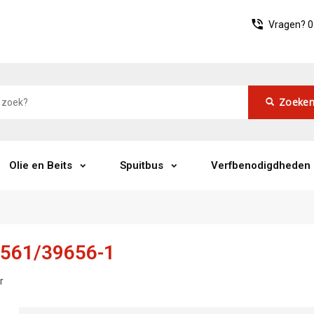
Vragen?
0
Zoeke
Olie en Beits
Spuitbus
Verfbenodigdheden
96561/39656-1
r