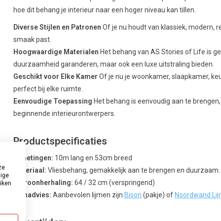
hoe dit behang je interieur naar een hoger niveau kan tillen.
Diverse Stijlen en Patronen
Of je nu houdt van klassiek, modern, ret
smaak past.
Hoogwaardige Materialen
Het behang van AS Stories of Life is g
duurzaamheid garanderen, maar ook een luxe uitstraling bieden.
Geschikt voor Elke Kamer
Of je nu je woonkamer, slaapkamer, keu
perfect bij elke ruimte.
Eenvoudige Toepassing
Het behang is eenvoudig aan te brengen, 
beginnende interieurontwerpers.
Productspecificaties
Afmetingen:
10m lang en 53cm breed
ze
Materiaal:
Vliesbehang, gemakkelijk aan te brengen en duurzaam.
dige
Patroonherhaling:
64 / 32 cm (verspringend)
uiken
Lijmadvies:
Aanbevolen lijmen zijn
Bison
(pakje) of
Noordwand Li