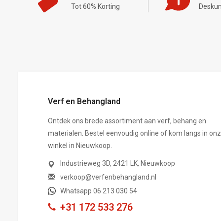
Tot 60% Korting
Deskun
,-
Verf en Behangland
Ontdek ons brede assortiment aan verf, behang en
materialen. Bestel eenvoudig online of kom langs in on
winkel in Nieuwkoop.
Industrieweg 3D, 2421 LK, Nieuwkoop
verkoop@verfenbehangland.nl
Whatsapp 06 213 030 54
+31 172 533 276