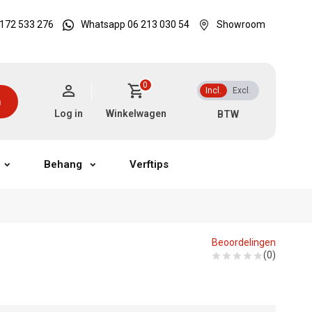
172 533 276
Whatsapp 06 213 030 54
Showroom
0
Incl.
Excl.
n
Log in
Winkelwagen
Behang
Verftips
Beoordelingen
(0)