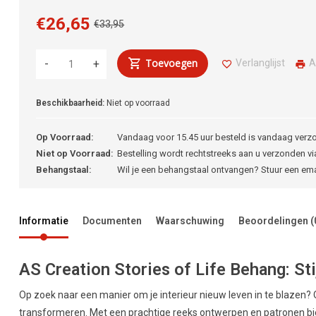
€26,65
€33,95
Toevoegen
Verlanglijst
A
-
+
Beschikbaarheid:
Niet op voorraad
Op Voorraad:
Vandaag voor 15.45 uur besteld is vandaag verz
Niet op Voorraad:
Bestelling wordt rechtstreeks aan u verzonden via
Behangstaal:
Wil je een behangstaal ontvangen? Stuur een em
Informatie
Documenten
Waarschuwing
Beoordelingen
(
AS Creation Stories of Life Behang: Sti
Op zoek naar een manier om je interieur nieuw leven in te blazen? 
transformeren. Met een prachtige reeks ontwerpen en patronen biedt