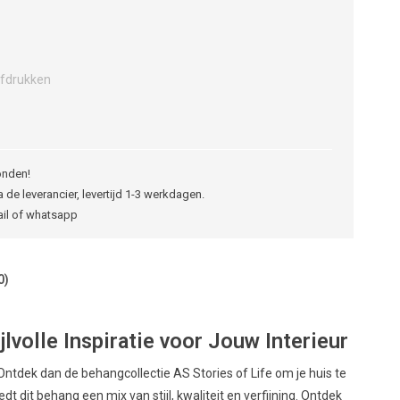
fdrukken
onden!
 de leverancier, levertijd 1-3 werkdagen.
ail of whatsapp
0)
jlvolle Inspiratie voor Jouw Interieur
Ontdek dan de behangcollectie AS Stories of Life om je huis te
 dit behang een mix van stijl, kwaliteit en verfijning. Ontdek