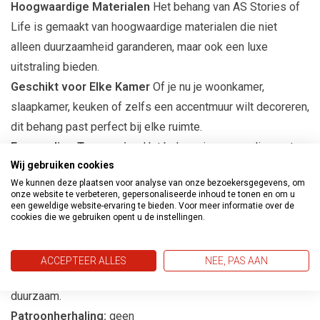
Hoogwaardige Materialen
Het behang van AS Stories of
Life is gemaakt van hoogwaardige materialen die niet
alleen duurzaamheid garanderen, maar ook een luxe
uitstraling bieden.
Geschikt voor Elke Kamer
Of je nu je woonkamer,
slaapkamer, keuken of zelfs een accentmuur wilt decoreren,
dit behang past perfect bij elke ruimte.
Eenvoudige Toepassing
Het behang is eenvoudig aan te
Wij gebruiken cookies
brengen, waardoor het een ideale keuze is voor zowel
We kunnen deze plaatsen voor analyse van onze bezoekersgegevens, om
ervaren als beginnende interieurontwerpers.
onze website te verbeteren, gepersonaliseerde inhoud te tonen en om u
een geweldige website-ervaring te bieden. Voor meer informatie over de
cookies die we gebruiken opent u de instellingen.
Productspecificaties
Afmetingen:
10m lang en 53cm breed
ACCEPTEER ALLES
NEE, PAS AAN
Materiaal:
Vliesbehang, gemakkelijk aan te brengen en
duurzaam.
Patroonherhaling:
geen