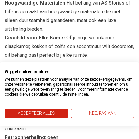
Hoogwaardige Materialen
Het behang van AS Stories of
Life is gemaakt van hoogwaardige materialen die niet
alleen duurzaamheid garanderen, maar ook een luxe
uitstraling bieden.
Geschikt voor Elke Kamer
Of je nu je woonkamer,
slaapkamer, keuken of zelfs een accentmuur wilt decoreren,
dit behang past perfect bij elke ruimte.
Eenvoudige Toepassing
Het behang is eenvoudig aan te
Wij gebruiken cookies
brengen, waardoor het een ideale keuze is voor zowel
We kunnen deze plaatsen voor analyse van onze bezoekersgegevens, om
ervaren als beginnende interieurontwerpers.
onze website te verbeteren, gepersonaliseerde inhoud te tonen en om u
een geweldige website-ervaring te bieden. Voor meer informatie over de
cookies die we gebruiken opent u de instellingen.
Productspecificaties
Afmetingen:
10m lang en 53cm breed
ACCEPTEER ALLES
NEE, PAS AAN
Materiaal:
Vliesbehang, gemakkelijk aan te brengen en
duurzaam.
Patroonherhaling:
geen