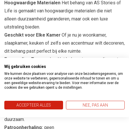
Hoogwaardige Materialen
Het behang van AS Stories of
Life is gemaakt van hoogwaardige materialen die niet
alleen duurzaamheid garanderen, maar ook een luxe
uitstraling bieden.
Geschikt voor Elke Kamer
Of je nu je woonkamer,
slaapkamer, keuken of zelfs een accentmuur wilt decoreren,
dit behang past perfect bij elke ruimte.
Eenvoudige Toepassing
Het behang is eenvoudig aan te
Wij gebruiken cookies
brengen, waardoor het een ideale keuze is voor zowel
We kunnen deze plaatsen voor analyse van onze bezoekersgegevens, om
ervaren als beginnende interieurontwerpers.
onze website te verbeteren, gepersonaliseerde inhoud te tonen en om u
een geweldige website-ervaring te bieden. Voor meer informatie over de
cookies die we gebruiken opent u de instellingen.
Productspecificaties
Afmetingen:
10m lang en 53cm breed
ACCEPTEER ALLES
NEE, PAS AAN
Materiaal:
Vliesbehang, gemakkelijk aan te brengen en
duurzaam.
Patroonherhaling:
geen