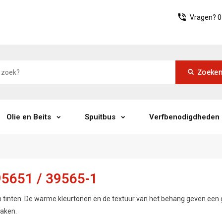
Vragen?
0
Zoeke
Olie en Beits
Spuitbus
Verfbenodigdheden
95651 / 39565-1
 tinten. De warme kleurtonen en de textuur van het behang geven een g
maken.