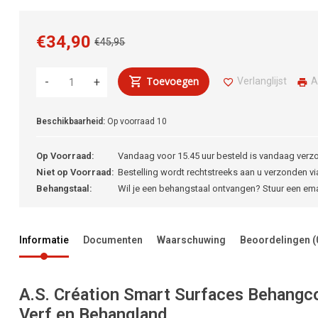
€34,90
€45,95
Toevoegen
Verlanglijst
A
-
+
Beschikbaarheid:
Op voorraad
10
Op Voorraad:
Vandaag voor 15.45 uur besteld is vandaag verz
Niet op Voorraad:
Bestelling wordt rechtstreeks aan u verzonden via
Behangstaal:
Wil je een behangstaal ontvangen? Stuur een em
Informatie
Documenten
Waarschuwing
Beoordelingen
(
A.S. Création Smart Surfaces Behangcoll
Verf en Behangland