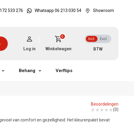
172 533 276
Whatsapp 06 213 030 54
Showroom
0
Incl.
Excl.
n
Log in
Winkelwagen
Behang
Verftips
Beoordelingen
(0)
evoel van comfort en gezelligheid. Het kleurenpalet bevat