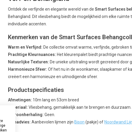
Ontdek de verfijnde en elegante wereld van de
Smart Surfaces be
Behangland. Dit vliesbehang biedt de mogelijkheid om elke ruimte 
individuele accenten.
Kenmerken van de Smart Surfaces Behangcoll
Warm en Verfijnd:
De collectie omvat warme, verfijnde, gebroken ti
Prachtige Kleurnuances:
Het kleurenpalet biedt prachtige nuance
Natuurlijke Texturen:
De unieke uitstraling wordt gecreëerd door g
Harmonieuze Sfeer:
Of het nu in de woonkamer, slaapkamer of kant
creëert een harmonieuze en uitnodigende sfeer.
Productspecificaties
Afmetingen:
10m lang en 53cm breed
Materiaal:
Vliesbehang, gemakkelijk aan te brengen en duurzaam.
Patroonherhaling:
Geen.
ze
Lijmadvies:
Aanbevolen lijmen zijn
Bison
(pakje) of
Noordwand Li
dige
uiken