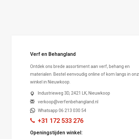
,-
Verf en Behangland
Ontdek ons brede assortiment aan verf, behang en
materialen. Bestel eenvoudig online of kom langs in on
winkel in Nieuwkoop.
Industrieweg 3D, 2421 LK, Nieuwkoop
verkoop@verfenbehangland.nl
Whatsapp 06 213 030 54
+31 172 533 276
Openingstijden winkel: