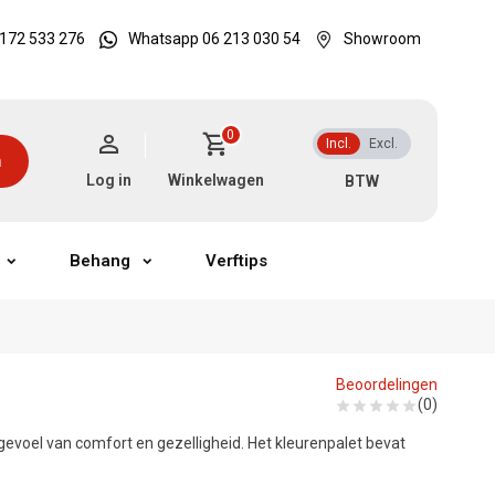
172 533 276
Whatsapp 06 213 030 54
Showroom
0
Incl.
Excl.
n
Log in
Winkelwagen
Behang
Verftips
Beoordelingen
(0)
evoel van comfort en gezelligheid. Het kleurenpalet bevat