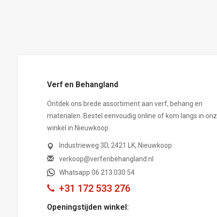
,-
Verf en Behangland
Ontdek ons brede assortiment aan verf, behang en
materialen. Bestel eenvoudig online of kom langs in on
winkel in Nieuwkoop.
Industrieweg 3D, 2421 LK, Nieuwkoop
verkoop@verfenbehangland.nl
Whatsapp 06 213 030 54
+31 172 533 276
Openingstijden winkel: