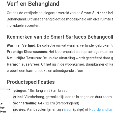
Verf en Behangland
Ontdek de verfijnde en elegante wereld van de
Smart Surfaces be
Behangland. Dit vliesbehang biedt de mogelijkheid om elke ruimte 
individuele accenten.
Kenmerken van de Smart Surfaces Behangcoll
Warm en Verfijnd:
De collectie omvat warme, verfijnde, gebroken ti
Prachtige Kleurnuances:
Het kleurenpalet biedt prachtige nuance
Natuurlijke Texturen:
De unieke uitstraling wordt gecreëerd door g
Harmonieuze Sfeer:
Of het nu in de woonkamer, slaapkamer of kant
creëert een harmonieuze en uitnodigende sfeer.
Productspecificaties
Afmetingen:
10m lang en 53cm breed
Materiaal:
Vliesbehang, gemakkelijk aan te brengen en duurzaam.
Patroonherhaling:
64 / 32 cm (verspringend)
ze
dige
Lijmadvies:
Aanbevolen lijmen zijn
Bison
(pakje) of
Noordwand Li
uiken