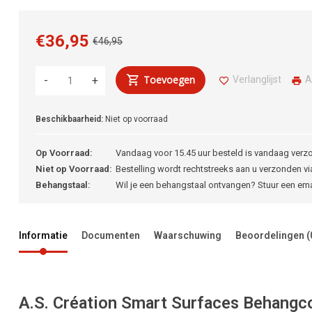
€36,95
€46,95
Toevoegen
Verlanglijst
A
-
+
Beschikbaarheid:
Niet op voorraad
Op Voorraad:
Vandaag voor 15.45 uur besteld is vandaag verz
Niet op Voorraad:
Bestelling wordt rechtstreeks aan u verzonden via
Behangstaal:
Wil je een behangstaal ontvangen? Stuur een em
Informatie
Documenten
Waarschuwing
Beoordelingen
(
A.S. Création Smart Surfaces Behangcoll