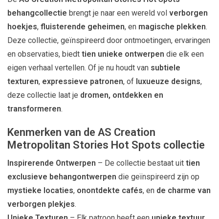
behangcollectie
brengt je naar een wereld vol
verborgen
hoekjes
,
fluisterende geheimen
, en
magische plekken
.
Deze collectie, geïnspireerd door ontmoetingen, ervaringen
en observaties, biedt
tien unieke ontwerpen
die elk een
eigen verhaal vertellen. Of je nu houdt van
subtiele
texturen
,
expressieve patronen
, of
luxueuze designs
,
deze collectie laat je
dromen, ontdekken en
transformeren
.
Kenmerken van de AS Creation
Metropolitan Stories Hot Spots collectie
Inspirerende Ontwerpen
– De collectie bestaat uit
tien
exclusieve behangontwerpen
die geïnspireerd zijn op
mystieke locaties
,
onontdekte cafés
, en
de charme van
verborgen plekjes
.
Unieke Texturen
– Elk patroon heeft een
unieke textuur
,