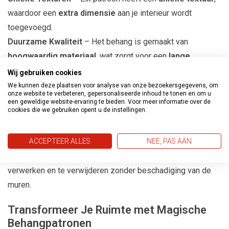
waardoor een
extra dimensie
aan je interieur wordt
toegevoegd.
Duurzame Kwaliteit
– Het behang is gemaakt van
hoogwaardig materiaal
, wat zorgt voor een
lange
levensduur
en
makkelijk aanbrengen
.
Wij gebruiken cookies
Trendy Kleurenpalet
– Van
klassieke tinten
tot
gedurfde
We kunnen deze plaatsen voor analyse van onze bezoekersgegevens, om
onze website te verbeteren, gepersonaliseerde inhoud te tonen en om u
accenten
, de
Metropolitan Stories Hot Spots collectie
een geweldige website-ervaring te bieden. Voor meer informatie over de
cookies die we gebruiken opent u de instellingen.
biedt
kleuren die perfect aansluiten bij moderne
interieurs
.
ACCEPTEER ALLES
NEE, PAS AAN
Gemakkelijk aan te brengen
– Dankzij het
vliesbehangmateriaal
is dit behang eenvoudig te
verwerken en te verwijderen zonder beschadiging van de
muren.
Transformeer Je Ruimte met Magische
Behangpatronen