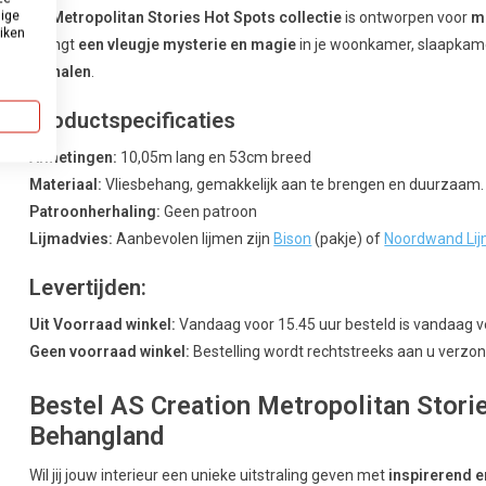
dige
De
Metropolitan Stories Hot Spots collectie
is ontworpen voor
m
uiken
brengt
een vleugje mysterie en magie
in je woonkamer, slaapkamer
verhalen
.
Productspecificaties
Afmetingen:
10,05m lang en 53cm breed
Materiaal:
Vliesbehang, gemakkelijk aan te brengen en duurzaam.
Patroonherhaling:
Geen patroon
Lijmadvies:
Aanbevolen lijmen zijn
Bison
(pakje) of
Noordwand Li
Levertijden:
Uit Voorraad winkel:
Vandaag voor 15.45 uur besteld is vandaag 
Geen voorraad winkel:
Bestelling wordt rechtstreeks aan u verzond
Bestel AS Creation Metropolitan Storie
Behangland
Wil jij jouw interieur een unieke uitstraling geven met
inspirerend e