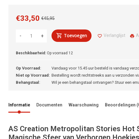
€33,50
€45,95
Toevoegen
Verlanglijst
A
-
+
Beschikbaarheid:
Op voorraad
12
Op Voorraad:
Vandaag voor 15.45 uur besteld is vandaag verz
Niet op Voorraad:
Bestelling wordt rechtstreeks aan u verzonden via
Behangstaal:
Wil je een behangstaal ontvangen? Stuur een em
Informatie
Documenten
Waarschuwing
Beoordelingen
(
AS Creation Metropolitan Stories Hot 
Magische Sfeer van Verborgen Hoekje