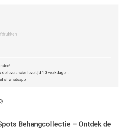
fdrukken
onden!
 de leverancier, levertijd 1-3 werkdagen.
ail of whatsapp
0)
Spots Behangcollectie – Ontdek de
s