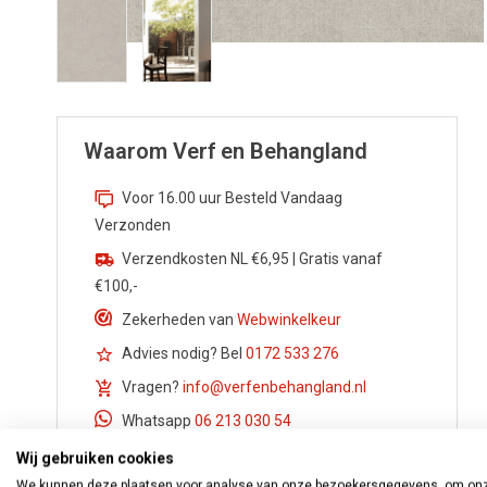
Waarom Verf en Behangland
Voor 16.00 uur Besteld Vandaag
Verzonden
Verzendkosten NL €6,95 | Gratis vanaf
€100,-
Zekerheden van
Webwinkelkeur
Advies nodig? Bel
0172 533 276
Vragen?
info@verfenbehangland.nl
Whatsapp
06 213 030 54
Wij gebruiken cookies
We kunnen deze plaatsen voor analyse van onze bezoekersgegevens, om on