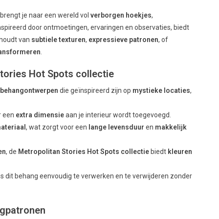
brengt je naar een wereld vol
verborgen hoekjes
,
ïnspireerd door ontmoetingen, ervaringen en observaties, biedt
u houdt van
subtiele texturen
,
expressieve patronen
, of
ransformeren
.
ories Hot Spots collectie
e behangontwerpen
die geïnspireerd zijn op
mystieke locaties
,
r een
extra dimensie
aan je interieur wordt toegevoegd.
ateriaal
, wat zorgt voor een
lange levensduur
en
makkelijk
en
, de
Metropolitan Stories Hot Spots collectie
biedt
kleuren
is dit behang eenvoudig te verwerken en te verwijderen zonder
ngpatronen