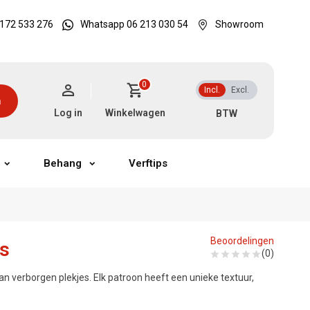
172 533 276
Whatsapp 06 213 030 54
Showroom
0
Incl.
Excl.
n
Log in
Winkelwagen
Behang
Verftips
Beoordelingen
js
(0)
an verborgen plekjes. Elk patroon heeft een unieke textuur,