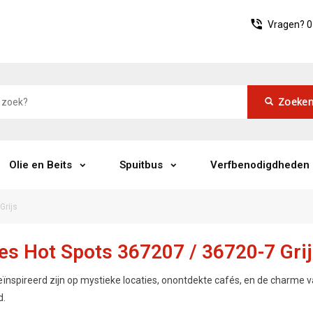
Vragen?
0
Zoeke
Olie en Beits
Spuitbus
Verfbenodigdheden
Grijs
es Hot Spots 367207 / 36720-7 Gri
eïnspireerd zijn op mystieke locaties, onontdekte cafés, en de charme v
d.