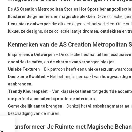
De
AS Creation Metropolitan Stories Hot Spots behangcollectie
fluisterende geheimen
, en
magische plekken
. Deze collectie, ge
tien unieke ontwerpen
die elk een eigen verhaal vertellen. Of je n
luxueuze designs
, deze collectie laat je
dromen, ontdekken en t
Kenmerken van de AS Creation Metropolitan St
Inspirerende Ontwerpen
– De collectie bestaat uit
tien exclusiev
onontdekte cafés
, en
de charme van verborgen plekjes
.
Unieke Texturen
– Elk patroon heeft een
unieke textuur
, waardoo
Duurzame Kwaliteit
– Het behang is gemaakt van
hoogwaardig m
aanbrengen
.
Trendy Kleurenpalet
– Van
klassieke tinten
tot
gedurfde accent
die perfect aansluiten bij moderne interieurs
.
Gemakkelijk aan te brengen
– Dankzij het
vliesbehangmateriaal
beschadiging van de muren.
Transformeer Je Ruimte met Magische Beha
ze