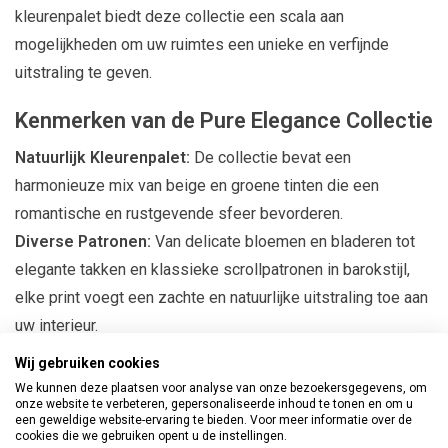
kleurenpalet biedt deze collectie een scala aan
mogelijkheden om uw ruimtes een unieke en verfijnde
uitstraling te geven.
Kenmerken van de Pure Elegance Collectie
Natuurlijk Kleurenpalet:
De collectie bevat een
harmonieuze mix van beige en groene tinten die een
romantische en rustgevende sfeer bevorderen.
Diverse Patronen:
Van delicate bloemen en bladeren tot
elegante takken en klassieke scrollpatronen in barokstijl,
elke print voegt een zachte en natuurlijke uitstraling toe aan
uw interieur.
Veelzijdig Gebruik:
Dit behang is perfect voor
Wij gebruiken cookies
verschillende ruimtes, waaronder slaapkamers,
We kunnen deze plaatsen voor analyse van onze bezoekersgegevens, om
onze website te verbeteren, gepersonaliseerde inhoud te tonen en om u
woonkamers, keukens en hallen. Het past zich moeiteloos
een geweldige website-ervaring te bieden. Voor meer informatie over de
aan elke stijl aan, waardoor het een ideale keuze is voor elk
cookies die we gebruiken opent u de instellingen.