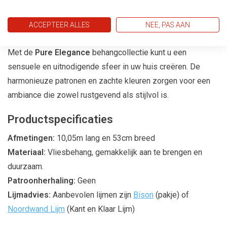
huis.
ACCEPTEER ALLES
NEE, PAS AAN
Creëer een Sensuele Sfeer
Met de
Pure Elegance
behangcollectie kunt u een
sensuele en uitnodigende sfeer in uw huis creëren. De
harmonieuze patronen en zachte kleuren zorgen voor een
ambiance die zowel rustgevend als stijlvol is.
Productspecificaties
Afmetingen:
10,05m lang en 53cm breed
Materiaal:
Vliesbehang, gemakkelijk aan te brengen en
duurzaam.
Patroonherhaling:
Geen
Lijmadvies:
Aanbevolen lijmen zijn
Bison
(pakje) of
Noordwand Lijm
(Kant en Klaar Lijm)