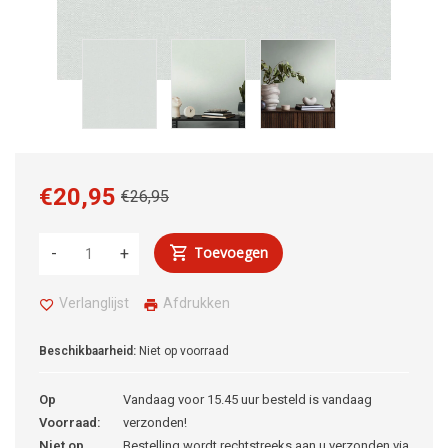
€20,95
€26,95
Toevoegen
-
+
Verlanglijst
Afdrukken
Beschikbaarheid:
Niet op voorraad
Op
Vandaag voor 15.45 uur besteld is vandaag
Voorraad:
verzonden!
Niet op
Bestelling wordt rechtstreeks aan u verzonden via