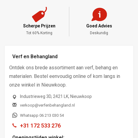
Scherpe Prijzen
Goed Advies
,-
Tot 60% Korting
Deskundig
Verf en Behangland
Ontdek ons brede assortiment aan verf, behang en
materialen. Bestel eenvoudig online of kom langs in
onze winkel in Nieuwkoop.
Industrieweg 3D, 2421 LK, Nieuwkoop
verkoop@verfenbehangland.nl
Whatsapp 06 213 030 54
+31 172 533 276
Openingstijden winkel: