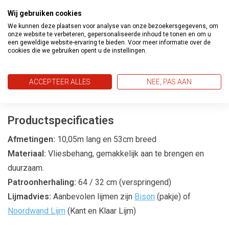
huis.
Wij gebruiken cookies
We kunnen deze plaatsen voor analyse van onze bezoekersgegevens, om
Creëer een Sensuele Sfeer
onze website te verbeteren, gepersonaliseerde inhoud te tonen en om u
een geweldige website-ervaring te bieden. Voor meer informatie over de
cookies die we gebruiken opent u de instellingen.
Met de
Pure Elegance
behangcollectie kunt u een
sensuele en uitnodigende sfeer in uw huis creëren. De
harmonieuze patronen en zachte kleuren zorgen voor een
ACCEPTEER ALLES
NEE, PAS AAN
ambiance die zowel rustgevend als stijlvol is.
Productspecificaties
Afmetingen:
10,05m lang en 53cm breed
Materiaal:
Vliesbehang, gemakkelijk aan te brengen en
duurzaam.
Patroonherhaling:
64 / 32 cm (verspringend)
Lijmadvies:
Aanbevolen lijmen zijn
Bison
(pakje) of
Noordwand Lijm
(Kant en Klaar Lijm)