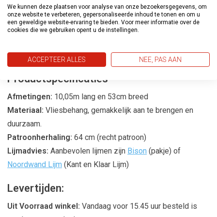
We kunnen deze plaatsen voor analyse van onze bezoekersgegevens, om
Met de
Pure Elegance
behangcollectie kunt u een
onze website te verbeteren, gepersonaliseerde inhoud te tonen en om u
een geweldige website-ervaring te bieden. Voor meer informatie over de
sensuele en uitnodigende sfeer in uw huis creëren. De
cookies die we gebruiken opent u de instellingen.
harmonieuze patronen en zachte kleuren zorgen voor een
ambiance die zowel rustgevend als stijlvol is.
ACCEPTEER ALLES
NEE, PAS AAN
Productspecificaties
Afmetingen:
10,05m lang en 53cm breed
Materiaal:
Vliesbehang, gemakkelijk aan te brengen en
duurzaam.
Patroonherhaling:
64 cm (recht patroon)
Lijmadvies:
Aanbevolen lijmen zijn
Bison
(pakje) of
Noordwand Lijm
(Kant en Klaar Lijm)
Levertijden:
Uit Voorraad winkel:
Vandaag voor 15.45 uur besteld is