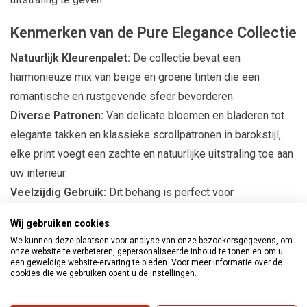
Kenmerken van de Pure Elegance Collectie
Natuurlijk Kleurenpalet:
De collectie bevat een
harmonieuze mix van beige en groene tinten die een
romantische en rustgevende sfeer bevorderen.
Diverse Patronen:
Van delicate bloemen en bladeren tot
elegante takken en klassieke scrollpatronen in barokstijl,
elke print voegt een zachte en natuurlijke uitstraling toe aan
uw interieur.
Veelzijdig Gebruik:
Dit behang is perfect voor
verschillende ruimtes, waaronder slaapkamers,
Wij gebruiken cookies
woonkamers, keukens en hallen. Het past zich moeiteloos
We kunnen deze plaatsen voor analyse van onze bezoekersgegevens, om
aan elke stijl aan, waardoor het een ideale keuze is voor elk
onze website te verbeteren, gepersonaliseerde inhoud te tonen en om u
een geweldige website-ervaring te bieden. Voor meer informatie over de
huis.
cookies die we gebruiken opent u de instellingen.
Creëer een Sensuele Sfeer