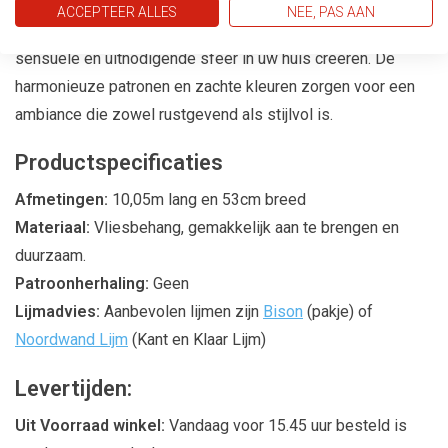
ACCEPTEER ALLES
NEE, PAS AAN
Met de
Pure Elegance
behangcollectie kunt u een
sensuele en uitnodigende sfeer in uw huis creëren. De
harmonieuze patronen en zachte kleuren zorgen voor een
ambiance die zowel rustgevend als stijlvol is.
Productspecificaties
Afmetingen:
10,05m lang en 53cm breed
Materiaal:
Vliesbehang, gemakkelijk aan te brengen en
duurzaam.
Patroonherhaling:
Geen
Lijmadvies:
Aanbevolen lijmen zijn
Bison
(pakje) of
Noordwand Lijm
(Kant en Klaar Lijm)
Levertijden:
Uit Voorraad winkel:
Vandaag voor 15.45 uur besteld is