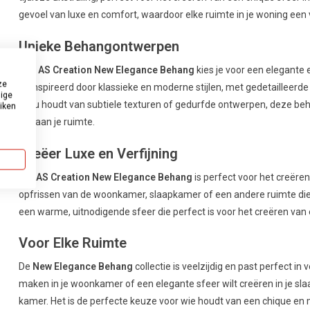
gevoel van luxe en comfort, waardoor elke ruimte in je woning een ver
Unieke Behangontwerpen
Met
AS Creation New Elegance Behang
kies je voor een elegante e
ze
geïnspireerd door klassieke en moderne stijlen, met gedetailleerde
dige
je nu houdt van subtiele texturen of gedurfde ontwerpen, deze beha
uiken
toe aan je ruimte.
Creëer Luxe en Verfijning
Het
AS Creation New Elegance Behang
is perfect voor het creëren 
opfrissen van de woonkamer, slaapkamer of een andere ruimte die
een warme, uitnodigende sfeer die perfect is voor het creëren van e
Voor Elke Ruimte
De
New Elegance Behang
collectie is veelzijdig en past perfect in
maken in je woonkamer of een elegante sfeer wilt creëren in je sla
kamer. Het is de perfecte keuze voor wie houdt van een chique en 