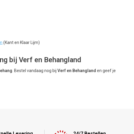
jm
(Kant en Klaar Lijm)
g bij Verf en Behangland
Behang
. Bestel vandaag nog bij
Verf en Behangland
en geef je
nelle Levering
24/7 Bestellen