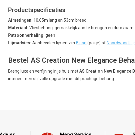
Productspecificaties
Afmetingen:
10,05m lang en 53cm breed
Materiaal:
Vliesbehang, gemakkelijk aan te brengen en duurzaam.
Patroonherhaling:
geen
Lijmadvies:
Aanbevolen lijmen zijn
Bison
(pakje) of
Noordwand Li
Bestel AS Creation New Elegance Behan
Breng luxe en verfijning in je huis met
AS Creation New Elegance 
interieur een stijlvolle upgrade met dit prachtige behang.
Advies
Meng Service
S