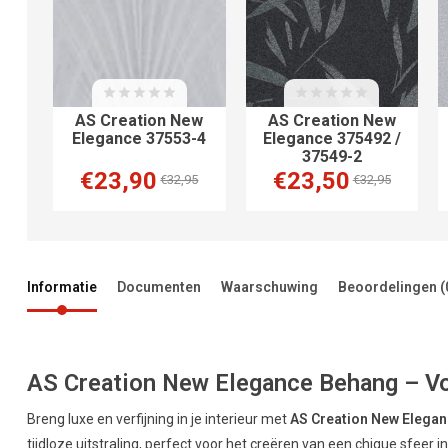
AS Creation New
AS Creation New
Elegance 37553-4
Elegance 375492 /
37549-2
€23,90
€23,50
€32,95
€32,95
Informatie
Documenten
Waarschuwing
Beoordelingen
(
AS Creation New Elegance Behang – Voeg
Breng luxe en verfijning in je interieur met
AS Creation New Elega
tijdloze uitstraling, perfect voor het creëren van een chique sfeer i