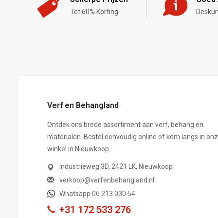
Tot 60% Korting
Deskun
,-
Verf en Behangland
Ontdek ons brede assortiment aan verf, behang en
materialen. Bestel eenvoudig online of kom langs in on
winkel in Nieuwkoop.
Industrieweg 3D, 2421 LK, Nieuwkoop
verkoop@verfenbehangland.nl
Whatsapp 06 213 030 54
+31 172 533 276