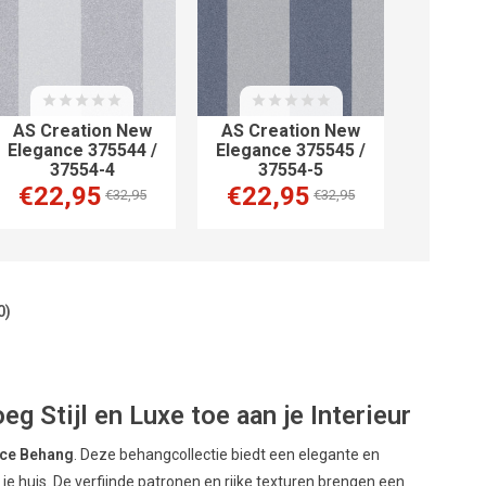
AS Creation New
AS Creation New
Elegance 375544 /
Elegance 375545 /
37554-4
37554-5
€22,95
€22,95
€32,95
€32,95
0)
 Stijl en Luxe toe aan je Interieur
nce Behang
. Deze behangcollectie biedt een elegante en
n je huis. De verfijnde patronen en rijke texturen brengen een