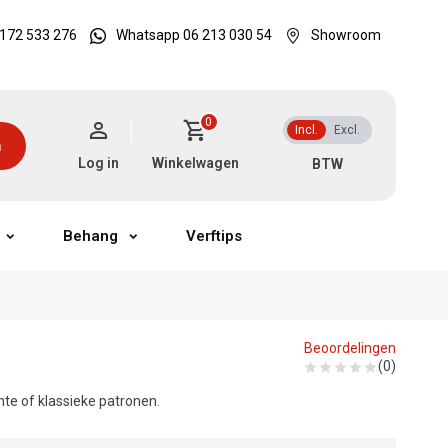
172 533 276
Whatsapp 06 213 030 54
Showroom
0
Incl.
Excl.
n
Log in
Winkelwagen
Behang
Verftips
Beoordelingen
(0)
nte of klassieke patronen.