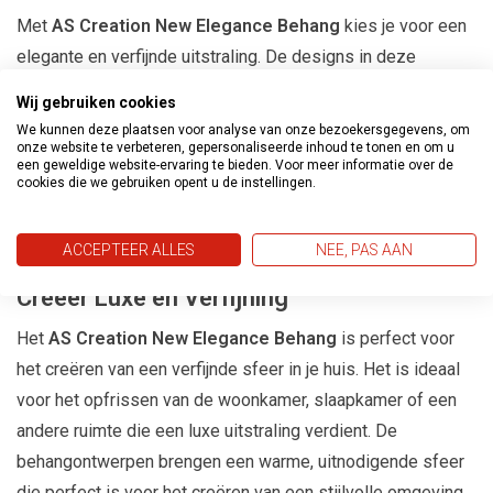
Met
AS Creation New Elegance Behang
kies je voor een
elegante en verfijnde uitstraling. De designs in deze
collectie zijn geïnspireerd door klassieke en moderne
Wij gebruiken cookies
stijlen, met gedetailleerde patronen en zachte kleuren die
We kunnen deze plaatsen voor analyse van onze bezoekersgegevens, om
een verfijnde look creëren. Of je nu houdt van subtiele
onze website te verbeteren, gepersonaliseerde inhoud te tonen en om u
een geweldige website-ervaring te bieden. Voor meer informatie over de
texturen of gedurfde ontwerpen, deze behangcollectie
cookies die we gebruiken opent u de instellingen.
biedt voor ieder wat wils en voegt een vleugje luxe toe aan
je ruimte.
ACCEPTEER ALLES
NEE, PAS AAN
Creëer Luxe en Verfijning
Het
AS Creation New Elegance Behang
is perfect voor
het creëren van een verfijnde sfeer in je huis. Het is ideaal
voor het opfrissen van de woonkamer, slaapkamer of een
andere ruimte die een luxe uitstraling verdient. De
behangontwerpen brengen een warme, uitnodigende sfeer
die perfect is voor het creëren van een stijlvolle omgeving.