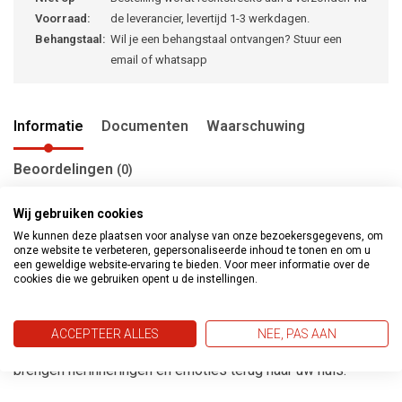
Voorraad:
de leverancier, levertijd 1-3 werkdagen.
Behangstaal:
Wil je een behangstaal ontvangen? Stuur een
email of whatsapp
Informatie
Documenten
Waarschuwing
Beoordelingen
(0)
Wij gebruiken cookies
We kunnen deze plaatsen voor analyse van onze bezoekersgegevens, om
Metropolitan stories Travel Styles gaat verder met het
onze website te verbeteren, gepersonaliseerde inhoud te tonen en om u
een geweldige website-ervaring te bieden. Voor meer informatie over de
ontdekken van de wereld door middel van vijf
cookies die we gebruiken opent u de instellingen.
karakteristieke stijlen. Het behang reflecteerd de levenstijl
en prachtige ervaringen van verre landen, steden en
ACCEPTEER ALLES
NEE, PAS AAN
culturen. De nieuwe expressieve kleuren en patronen
brengen herinneringen en emoties terug naar uw huis.