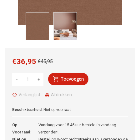
€36,95
€45,95
Toevoegen
-
+
Verlanglijst
Afdrukken
Beschikbaarheid:
Niet op voorraad
Op
Vandaag voor 15.45 uur besteld is vandaag
Voorraad:
verzonden!
Niet op
Bestelling wordt rechtstreeks aan u verzonden via