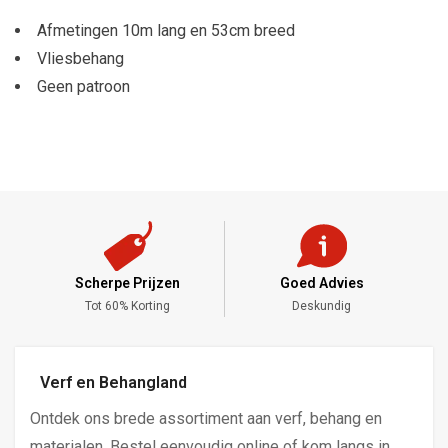
Afmetingen 10m lang en 53cm breed
Vliesbehang
Geen patroon
Scherpe Prijzen
Goed Advies
,-
Tot 60% Korting
Deskundig
Verf en Behangland
Ontdek ons brede assortiment aan verf, behang en
materialen. Bestel eenvoudig online of kom langs in