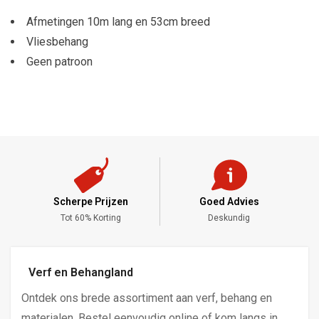
Afmetingen 10m lang en 53cm breed
Vliesbehang
Geen patroon
Scherpe Prijzen
Goed Advies
,-
Tot 60% Korting
Deskundig
Verf en Behangland
Ontdek ons brede assortiment aan verf, behang en
materialen. Bestel eenvoudig online of kom langs in