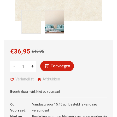
€36,95
€45,95
Toevoegen
-
+
Verlanglijst
Afdrukken
Beschikbaarheid:
Niet op voorraad
Op
Vandaag voor 15.45 uur besteld is vandaag
Voorraad:
verzonden!
Niet op
Bestelling wordt rechtstreeks aan u verzonden via