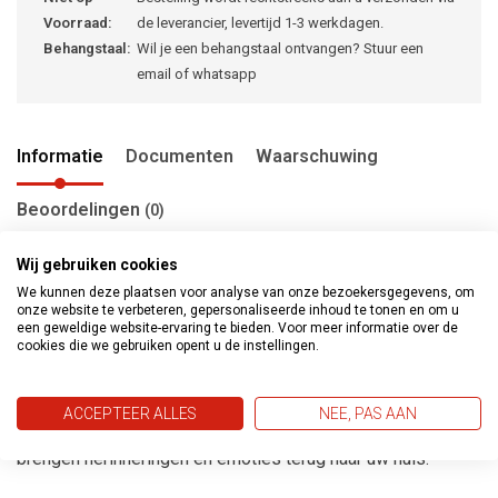
Voorraad:
de leverancier, levertijd 1-3 werkdagen.
Behangstaal:
Wil je een behangstaal ontvangen? Stuur een
email of whatsapp
Informatie
Documenten
Waarschuwing
Beoordelingen
(0)
Wij gebruiken cookies
We kunnen deze plaatsen voor analyse van onze bezoekersgegevens, om
Metropolitan stories Travel Styles gaat verder met het
onze website te verbeteren, gepersonaliseerde inhoud te tonen en om u
een geweldige website-ervaring te bieden. Voor meer informatie over de
ontdekken van de wereld door middel van vijf
cookies die we gebruiken opent u de instellingen.
karakteristieke stijlen. Het behang reflecteerd de levenstijl
en prachtige ervaringen van verre landen, steden en
ACCEPTEER ALLES
NEE, PAS AAN
culturen. De nieuwe expressieve kleuren en patronen
brengen herinneringen en emoties terug naar uw huis.