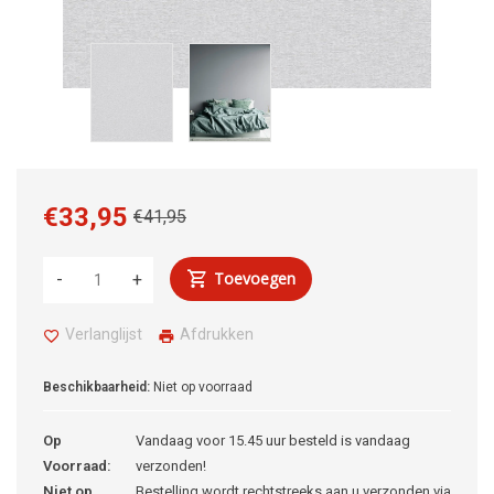
€33,95
€41,95
Toevoegen
-
+
Verlanglijst
Afdrukken
Beschikbaarheid:
Niet op voorraad
Op
Vandaag voor 15.45 uur besteld is vandaag
Voorraad:
verzonden!
Niet op
Bestelling wordt rechtstreeks aan u verzonden via