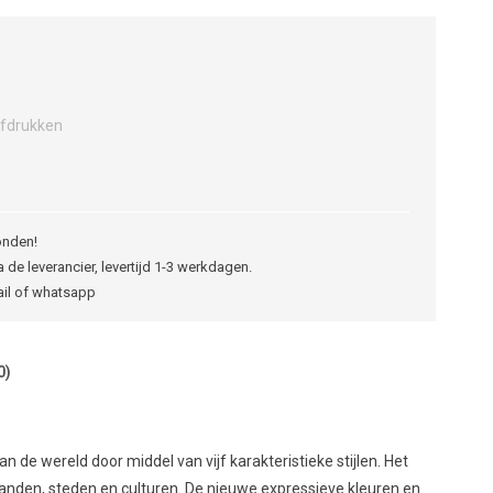
fdrukken
onden!
 de leverancier, levertijd 1-3 werkdagen.
ail of whatsapp
0)
n de wereld door middel van vijf karakteristieke stijlen. Het
 landen, steden en culturen. De nieuwe expressieve kleuren en