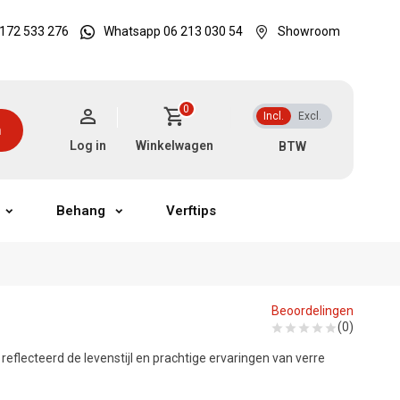
172 533 276
Whatsapp 06 213 030 54
Showroom
0
Incl.
Excl.
n
Log in
Winkelwagen
Behang
Verftips
Beoordelingen
(0)
reflecteerd de levenstijl en prachtige ervaringen van verre