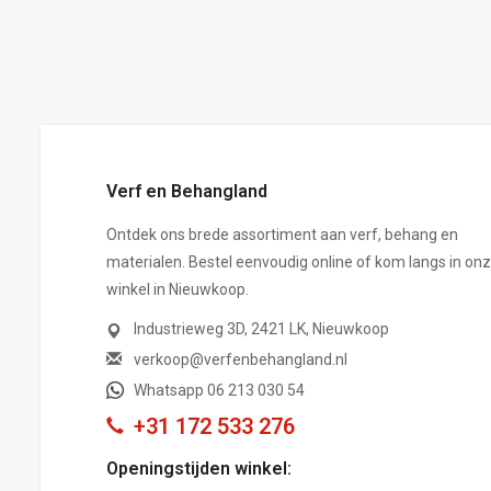
,-
Verf en Behangland
Ontdek ons brede assortiment aan verf, behang en
materialen. Bestel eenvoudig online of kom langs in on
winkel in Nieuwkoop.
Industrieweg 3D, 2421 LK, Nieuwkoop
verkoop@verfenbehangland.nl
Whatsapp 06 213 030 54
+31 172 533 276
Openingstijden winkel: