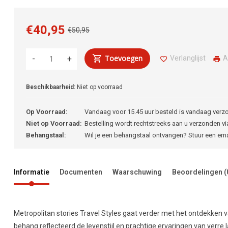
€40,95
€50,95
Toevoegen
Verlanglijst
A
-
+
Beschikbaarheid:
Niet op voorraad
Op Voorraad:
Vandaag voor 15.45 uur besteld is vandaag verz
Niet op Voorraad:
Bestelling wordt rechtstreeks aan u verzonden via
Behangstaal:
Wil je een behangstaal ontvangen? Stuur een em
Informatie
Documenten
Waarschuwing
Beoordelingen
(
Metropolitan stories Travel Styles gaat verder met het ontdekken va
behang reflecteerd de levenstijl en prachtige ervaringen van verre