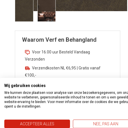
Waarom Verf en Behangland
Voor 16.00 uur Besteld Vandaag
Verzonden
Verzendkosten NL €6,95 | Gratis vanaf
€100,-
Zekerheden van
Webwinkelkeur
Wij gebruiken cookies
We kunnen deze plaatsen voor analyse van onze bezoekersgegevens, om on
Advies nodig? Bel
0172 533 276
website te verbeteren, gepersonaliseerde inhoud te tonen en om u een gewel
Vragen?
info@verfenbehangland.nl
website-ervaring te bieden. Voor meer informatie over de cookies die we gebr
opent u de instellingen.
Whatsapp
06 213 030 54
ACCEPTEER ALLES
NEE, PAS AAN