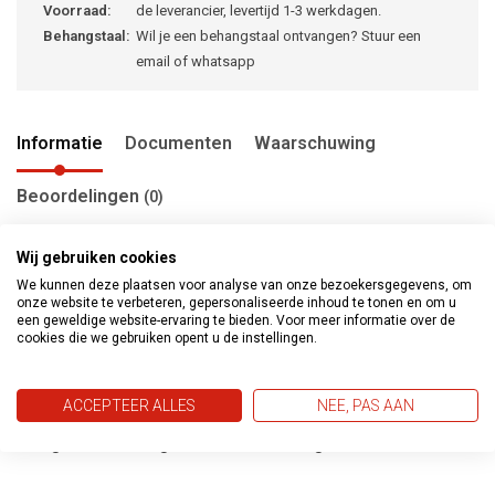
Voorraad:
de leverancier, levertijd 1-3 werkdagen.
Behangstaal:
Wil je een behangstaal ontvangen? Stuur een
email of whatsapp
Informatie
Documenten
Waarschuwing
Beoordelingen
(0)
Wij gebruiken cookies
We kunnen deze plaatsen voor analyse van onze bezoekersgegevens, om
Metropolitan stories Travel Styles gaat verder met het
onze website te verbeteren, gepersonaliseerde inhoud te tonen en om u
ontdekken van de wereld door middel van vijf
een geweldige website-ervaring te bieden. Voor meer informatie over de
cookies die we gebruiken opent u de instellingen.
karakteristieke stijlen. Het behang reflecteerd de levenstijl
en prachtige ervaringen van verre landen, steden en
ACCEPTEER ALLES
NEE, PAS AAN
culturen. De nieuwe expressieve kleuren en patronen
brengen herinneringen en emoties terug naar uw huis.