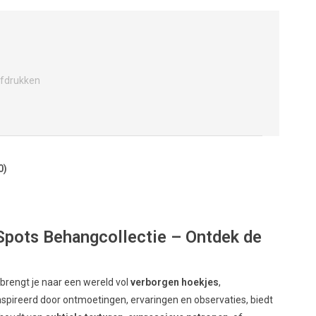
fdrukken
0)
Spots Behangcollectie – Ontdek de
s
brengt je naar een wereld vol
verborgen hoekjes
,
ïnspireerd door ontmoetingen, ervaringen en observaties, biedt