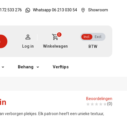
172 533 276
Whatsapp 06 213 030 54
Showroom
0
Incl.
Excl.
n
Log in
Winkelwagen
Behang
Verftips
Beoordelingen
in
(0)
an verborgen plekjes. Elk patroon heeft een unieke textuur,