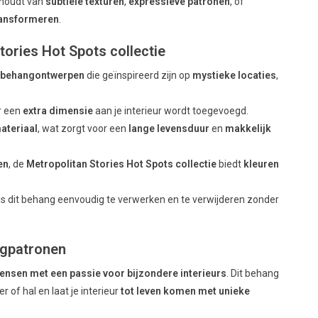
u houdt van
subtiele texturen
,
expressieve patronen
, of
ransformeren
.
ories Hot Spots collectie
e behangontwerpen
die geïnspireerd zijn op
mystieke locaties
,
r een
extra dimensie
aan je interieur wordt toegevoegd.
ateriaal
, wat zorgt voor een
lange levensduur
en
makkelijk
en
, de
Metropolitan Stories Hot Spots collectie
biedt
kleuren
is dit behang eenvoudig te verwerken en te verwijderen zonder
ngpatronen
ensen met een passie voor bijzondere interieurs
. Dit behang
 of hal en laat je interieur
tot leven komen met unieke