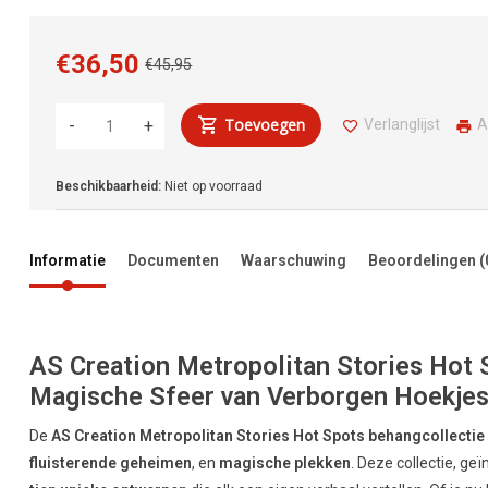
€36,50
€45,95
Toevoegen
Verlanglijst
A
-
+
Beschikbaarheid:
Niet op voorraad
Informatie
Documenten
Waarschuwing
Beoordelingen
(
AS Creation Metropolitan Stories Hot 
Magische Sfeer van Verborgen Hoekje
De
AS Creation Metropolitan Stories Hot Spots behangcollectie
fluisterende geheimen
, en
magische plekken
. Deze collectie, ge