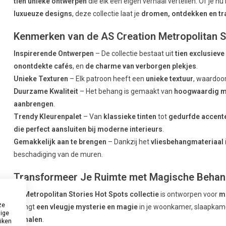
tien unieke ontwerpen
die elk een eigen verhaal vertellen. Of je n
luxueuze designs
, deze collectie laat je
dromen, ontdekken en t
Kenmerken van de AS Creation Metropolitan St
Inspirerende Ontwerpen
– De collectie bestaat uit
tien exclusiev
onontdekte cafés
, en
de charme van verborgen plekjes
.
Unieke Texturen
– Elk patroon heeft een
unieke textuur
, waardoo
Duurzame Kwaliteit
– Het behang is gemaakt van
hoogwaardig m
aanbrengen
.
Trendy Kleurenpalet
– Van
klassieke tinten
tot
gedurfde accent
die perfect aansluiten bij moderne interieurs
.
Gemakkelijk aan te brengen
– Dankzij het
vliesbehangmateriaal
beschadiging van de muren.
Transformeer Je Ruimte met Magische Beha
De
Metropolitan Stories Hot Spots collectie
is ontworpen voor
m
ze
brengt
een vleugje mysterie en magie
in je woonkamer, slaapkamer
dige
verhalen
.
uiken