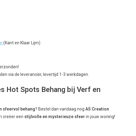
jm
(Kant en Klaar Lijm)
verzonden!
en via de leverancier, levertijd 1-3 werkdagen.
s Hot Spots Behang bij Verf en
n sfeervol behang
? Bestel dan vandaag nog
AS Creation
n creëer een
stijlvolle en mysterieuze sfeer
in jouw woning!