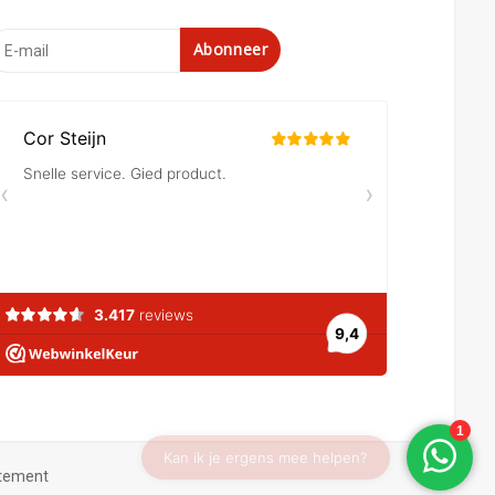
Abonneer
atement