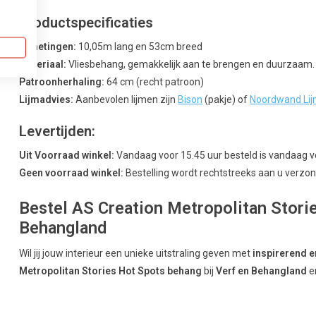
Productspecificaties
Afmetingen:
10,05m lang en 53cm breed
Materiaal:
Vliesbehang, gemakkelijk aan te brengen en duurzaam.
Patroonherhaling:
64 cm (recht patroon)
Lijmadvies:
Aanbevolen lijmen zijn
Bison
(pakje) of
Noordwand Li
Levertijden:
Uit Voorraad winkel:
Vandaag voor 15.45 uur besteld is vandaag 
Geen voorraad winkel:
Bestelling wordt rechtstreeks aan u verzond
Bestel AS Creation Metropolitan Storie
Behangland
Wil jij jouw interieur een unieke uitstraling geven met
inspirerend e
Metropolitan Stories Hot Spots behang
bij
Verf en Behangland
e