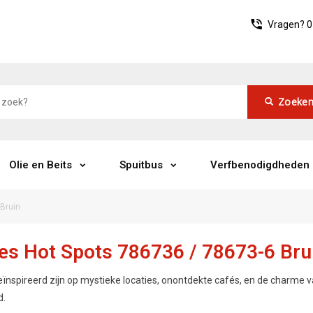
Vragen?
0
Zoeke
Olie en Beits
Spuitbus
Verfbenodigdheden
 Bruin
ies Hot Spots 786736 / 78673-6 Bru
eïnspireerd zijn op mystieke locaties, onontdekte cafés, en de charme v
d.