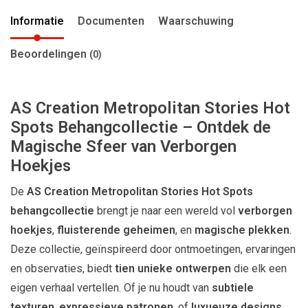
Informatie
Documenten
Waarschuwing
Beoordelingen
(0)
AS Creation Metropolitan Stories Hot
Spots Behangcollectie – Ontdek de
Magische Sfeer van Verborgen
Hoekjes
De
AS Creation Metropolitan Stories Hot Spots
behangcollectie
brengt je naar een wereld vol
verborgen
hoekjes
,
fluisterende geheimen
, en
magische plekken
.
Deze collectie, geïnspireerd door ontmoetingen, ervaringen
en observaties, biedt
tien unieke ontwerpen
die elk een
eigen verhaal vertellen. Of je nu houdt van
subtiele
texturen
,
expressieve patronen
, of
luxueuze designs
,