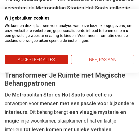
accenten
, de
Metropolitan Stories Hot Spots collectie
biedt
kleuren die perfect aansluiten bij moderne
Wij gebruiken cookies
interieurs
.
We kunnen deze plaatsen voor analyse van onze bezoekersgegevens, om
onze website te verbeteren, gepersonaliseerde inhoud te tonen en om u
Gemakkelijk aan te brengen
– Dankzij het
een geweldige website-ervaring te bieden. Voor meer informatie over de
cookies die we gebruiken opent u de instellingen.
vliesbehangmateriaal
is dit behang eenvoudig te
verwerken en te verwijderen zonder beschadiging van de
ACCEPTEER ALLES
NEE, PAS AAN
muren.
Transformeer Je Ruimte met Magische
Behangpatronen
De
Metropolitan Stories Hot Spots collectie
is
ontworpen voor
mensen met een passie voor bijzondere
interieurs
. Dit behang brengt
een vleugje mysterie en
magie
in je woonkamer, slaapkamer of hal en laat je
interieur
tot leven komen met unieke verhalen
.