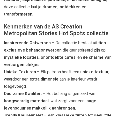
deze collectie laat je
dromen, ontdekken en
transformeren
.
Kenmerken van de AS Creation
Metropolitan Stories Hot Spots collectie
Inspirerende Ontwerpen
– De collectie bestaat uit
tien
exclusieve behangontwerpen
die geïnspireerd zijn op
mystieke locaties
,
onontdekte cafés
, en
de charme van
verborgen plekjes
.
Unieke Texturen
– Elk patroon heeft een
unieke textuur
,
waardoor een
extra dimensie
aan je interieur wordt
toegevoegd.
Duurzame Kwaliteit
– Het behang is gemaakt van
hoogwaardig materiaal
, wat zorgt voor een
lange
levensduur
en
makkelijk aanbrengen
.
Trendy Kleurenpalet
– Van
klassieke tinten
tot
gedurfde