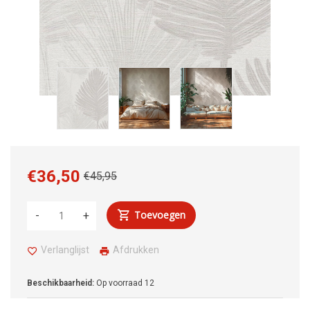
€36,50
€45,95
Toevoegen
-
+
Verlanglijst
Afdrukken
Beschikbaarheid:
Op voorraad
12