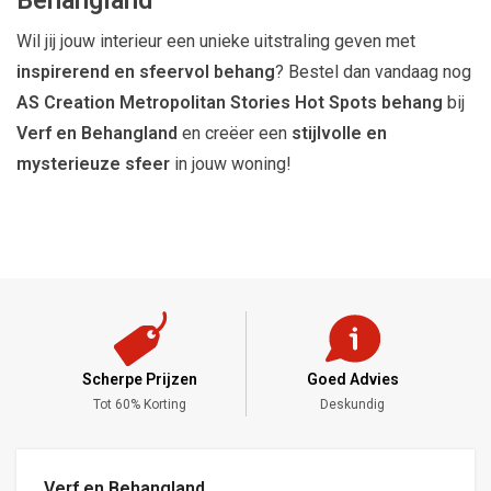
Behangland
Wil jij jouw interieur een unieke uitstraling geven met
inspirerend en sfeervol behang
? Bestel dan vandaag nog
AS Creation Metropolitan Stories Hot Spots behang
bij
Verf en Behangland
en creëer een
stijlvolle en
mysterieuze sfeer
in jouw woning!
Scherpe Prijzen
Goed Advies
,-
Tot 60% Korting
Deskundig
Verf en Behangland