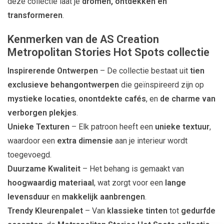
deze collectie laat je
dromen, ontdekken en
transformeren
.
Kenmerken van de AS Creation
Metropolitan Stories Hot Spots collectie
Inspirerende Ontwerpen
– De collectie bestaat uit
tien
exclusieve behangontwerpen
die geïnspireerd zijn op
mystieke locaties
,
onontdekte cafés
, en
de charme van
verborgen plekjes
.
Unieke Texturen
– Elk patroon heeft een
unieke textuur
,
waardoor een
extra dimensie
aan je interieur wordt
toegevoegd.
Duurzame Kwaliteit
– Het behang is gemaakt van
hoogwaardig materiaal
, wat zorgt voor een
lange
levensduur
en
makkelijk aanbrengen
.
Trendy Kleurenpalet
– Van
klassieke tinten
tot
gedurfde