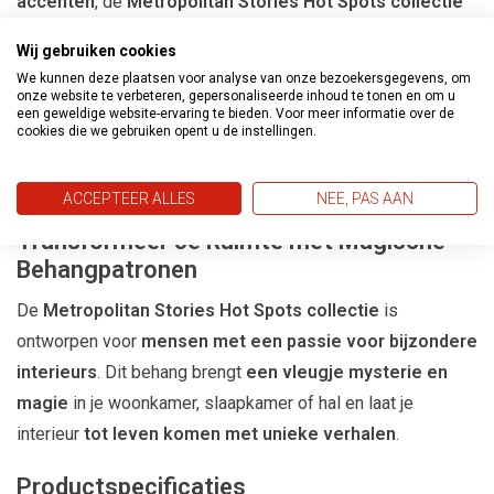
accenten
, de
Metropolitan Stories Hot Spots collectie
biedt
kleuren die perfect aansluiten bij moderne
Wij gebruiken cookies
interieurs
.
We kunnen deze plaatsen voor analyse van onze bezoekersgegevens, om
Gemakkelijk aan te brengen
– Dankzij het
onze website te verbeteren, gepersonaliseerde inhoud te tonen en om u
een geweldige website-ervaring te bieden. Voor meer informatie over de
vliesbehangmateriaal
is dit behang eenvoudig te
cookies die we gebruiken opent u de instellingen.
verwerken en te verwijderen zonder beschadiging van de
muren.
ACCEPTEER ALLES
NEE, PAS AAN
Transformeer Je Ruimte met Magische
Behangpatronen
De
Metropolitan Stories Hot Spots collectie
is
ontworpen voor
mensen met een passie voor bijzondere
interieurs
. Dit behang brengt
een vleugje mysterie en
magie
in je woonkamer, slaapkamer of hal en laat je
interieur
tot leven komen met unieke verhalen
.
Productspecificaties