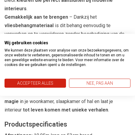
biedt
kleuren die perfect aansluiten bij moderne
interieurs
.
Gemakkelijk aan te brengen
– Dankzij het
vliesbehangmateriaal
is dit behang eenvoudig te
verwerken en te verwijderen zonder beschadiging van de
muren.
Wij gebruiken cookies
We kunnen deze plaatsen voor analyse van onze bezoekersgegevens, om
onze website te verbeteren, gepersonaliseerde inhoud te tonen en om u
Transformeer Je Ruimte met Magische
een geweldige website-ervaring te bieden. Voor meer informatie over de
Behangpatronen
cookies die we gebruiken opent u de instellingen.
De
Metropolitan Stories Hot Spots collectie
is
ACCEPTEER ALLES
NEE, PAS AAN
ontworpen voor
mensen met een passie voor bijzondere
interieurs
. Dit behang brengt
een vleugje mysterie en
magie
in je woonkamer, slaapkamer of hal en laat je
interieur
tot leven komen met unieke verhalen
.
Productspecificaties