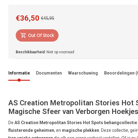
€36,50
€45,95
Out Of Stock
Beschikbaarheid:
Niet op voorraad
Informatie
Documenten
Waarschuwing
Beoordelingen
(
AS Creation Metropolitan Stories Hot 
Magische Sfeer van Verborgen Hoekje
De
AS Creation Metropolitan Stories Hot Spots behangcollectie
fluisterende geheimen
, en
magische plekken
. Deze collectie, ge
tien unieke ontwerpen
die elk een eigen verhaal vertellen. Of je n