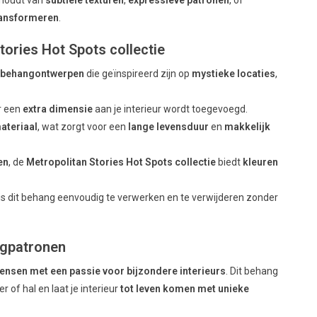
ransformeren
.
ories Hot Spots collectie
e behangontwerpen
die geïnspireerd zijn op
mystieke locaties
,
r een
extra dimensie
aan je interieur wordt toegevoegd.
ateriaal
, wat zorgt voor een
lange levensduur
en
makkelijk
en
, de
Metropolitan Stories Hot Spots collectie
biedt
kleuren
is dit behang eenvoudig te verwerken en te verwijderen zonder
ngpatronen
ensen met een passie voor bijzondere interieurs
. Dit behang
 of hal en laat je interieur
tot leven komen met unieke