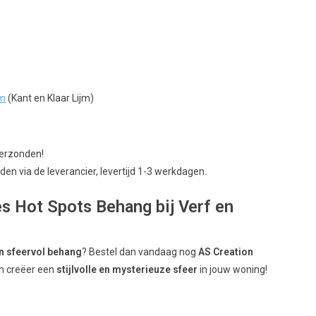
jm
(Kant en Klaar Lijm)
verzonden!
en via de leverancier, levertijd 1-3 werkdagen.
s Hot Spots Behang bij Verf en
n sfeervol behang
? Bestel dan vandaag nog
AS Creation
n creëer een
stijlvolle en mysterieuze sfeer
in jouw woning!