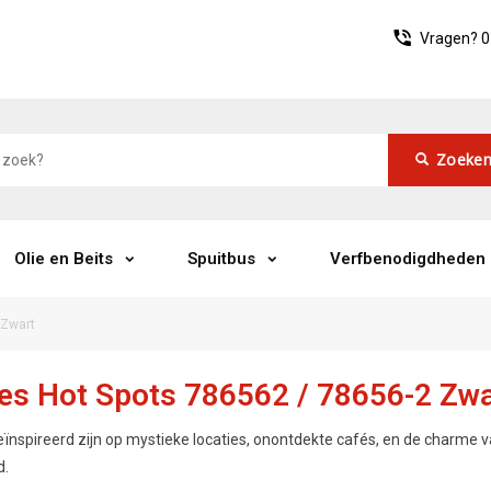
Vragen?
0
Zoeke
Olie en Beits
Spuitbus
Verfbenodigdheden
 Zwart
ies Hot Spots 786562 / 78656-2 Zw
eïnspireerd zijn op mystieke locaties, onontdekte cafés, en de charme v
d.