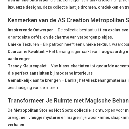
luxueuze designs
, deze collectie laat je
dromen, ontdekken en t
Kenmerken van de AS Creation Metropolitan St
Inspirerende Ontwerpen
– De collectie bestaat uit
tien exclusiev
onontdekte cafés
, en
de charme van verborgen plekjes
.
Unieke Texturen
– Elk patroon heeft een
unieke textuur
, waardoo
Duurzame Kwaliteit
– Het behang is gemaakt van
hoogwaardig m
aanbrengen
.
Trendy Kleurenpalet
– Van
klassieke tinten
tot
gedurfde accent
die perfect aansluiten bij moderne interieurs
.
Gemakkelijk aan te brengen
– Dankzij het
vliesbehangmateriaal
beschadiging van de muren.
Transformeer Je Ruimte met Magische Beha
De
Metropolitan Stories Hot Spots collectie
is ontworpen voor
m
brengt
een vleugje mysterie en magie
in je woonkamer, slaapkamer
verhalen
.