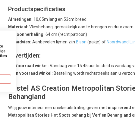
Productspecificaties
Afmetingen:
10,05m lang en 53cm breed
Materiaal:
Vliesbehang, gemakkelijk aan te brengen en duurzaam.
Patroonherhaling:
64 cm (recht patroon)
Lijmadvies:
Aanbevolen lijmen zijn
Bison
(pakje) of
Noordwand Li
ze
dige
Levertijden:
uiken
Uit Voorraad winkel:
Vandaag voor 15.45 uur besteld is vandaag 
Geen voorraad winkel:
Bestelling wordt rechtstreeks aan u verzond
Bestel AS Creation Metropolitan Storie
Behangland
Wil jij jouw interieur een unieke uitstraling geven met
inspirerend e
Metropolitan Stories Hot Spots behang
bij
Verf en Behangland
e