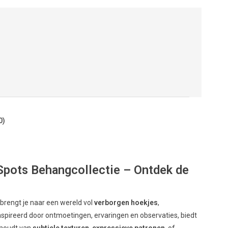
0)
Spots Behangcollectie – Ontdek de
s
brengt je naar een wereld vol
verborgen hoekjes
,
ïnspireerd door ontmoetingen, ervaringen en observaties, biedt
u houdt van
subtiele texturen
,
expressieve patronen
, of