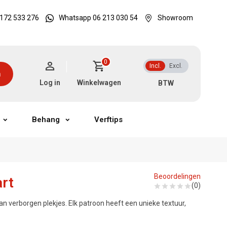
172 533 276
Whatsapp 06 213 030 54
Showroom
0
Incl.
Excl.
n
Log in
Winkelwagen
Behang
Verftips
Beoordelingen
art
(0)
an verborgen plekjes. Elk patroon heeft een unieke textuur,