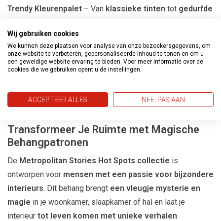
Trendy Kleurenpalet
– Van
klassieke tinten
tot
gedurfde
accenten
, de
Metropolitan Stories Hot Spots collectie
Wij gebruiken cookies
biedt
kleuren die perfect aansluiten bij moderne
We kunnen deze plaatsen voor analyse van onze bezoekersgegevens, om
interieurs
.
onze website te verbeteren, gepersonaliseerde inhoud te tonen en om u
een geweldige website-ervaring te bieden. Voor meer informatie over de
Gemakkelijk aan te brengen
– Dankzij het
cookies die we gebruiken opent u de instellingen.
vliesbehangmateriaal
is dit behang eenvoudig te
verwerken en te verwijderen zonder beschadiging van de
ACCEPTEER ALLES
NEE, PAS AAN
muren.
Transformeer Je Ruimte met Magische
Behangpatronen
De
Metropolitan Stories Hot Spots collectie
is
ontworpen voor
mensen met een passie voor bijzondere
interieurs
. Dit behang brengt
een vleugje mysterie en
magie
in je woonkamer, slaapkamer of hal en laat je
interieur
tot leven komen met unieke verhalen
.