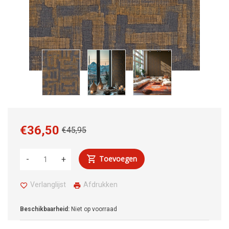
€36,50
€45,95
Toevoegen
-
+
Verlanglijst
Afdrukken
Beschikbaarheid:
Niet op voorraad