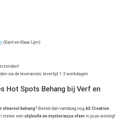
jm
(Kant en Klaar Lijm)
verzonden!
en via de leverancier, levertijd 1-3 werkdagen.
s Hot Spots Behang bij Verf en
n sfeervol behang
? Bestel dan vandaag nog
AS Creation
n creëer een
stijlvolle en mysterieuze sfeer
in jouw woning!