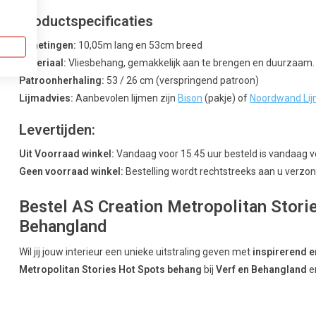
Productspecificaties
Afmetingen:
10,05m lang en 53cm breed
Materiaal:
Vliesbehang, gemakkelijk aan te brengen en duurzaam.
Patroonherhaling:
53 / 26 cm (verspringend patroon)
Lijmadvies:
Aanbevolen lijmen zijn
Bison
(pakje) of
Noordwand Li
Levertijden:
Uit Voorraad winkel:
Vandaag voor 15.45 uur besteld is vandaag 
Geen voorraad winkel:
Bestelling wordt rechtstreeks aan u verzond
Bestel AS Creation Metropolitan Storie
Behangland
Wil jij jouw interieur een unieke uitstraling geven met
inspirerend e
Metropolitan Stories Hot Spots behang
bij
Verf en Behangland
e