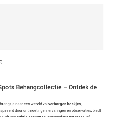
0)
Spots Behangcollectie – Ontdek de
s
brengt je naar een wereld vol
verborgen hoekjes
,
ïnspireerd door ontmoetingen, ervaringen en observaties, biedt
u houdt van
subtiele texturen
,
expressieve patronen
, of