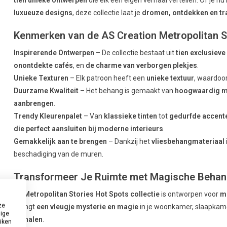
luxueuze designs
, deze collectie laat je
dromen, ontdekken en t
Kenmerken van de AS Creation Metropolitan St
Inspirerende Ontwerpen
– De collectie bestaat uit
tien exclusiev
onontdekte cafés
, en
de charme van verborgen plekjes
.
Unieke Texturen
– Elk patroon heeft een
unieke textuur
, waardoo
Duurzame Kwaliteit
– Het behang is gemaakt van
hoogwaardig m
aanbrengen
.
Trendy Kleurenpalet
– Van
klassieke tinten
tot
gedurfde accent
die perfect aansluiten bij moderne interieurs
.
Gemakkelijk aan te brengen
– Dankzij het
vliesbehangmateriaal
beschadiging van de muren.
Transformeer Je Ruimte met Magische Beha
De
Metropolitan Stories Hot Spots collectie
is ontworpen voor
m
ze
brengt
een vleugje mysterie en magie
in je woonkamer, slaapkamer
dige
verhalen
.
uiken