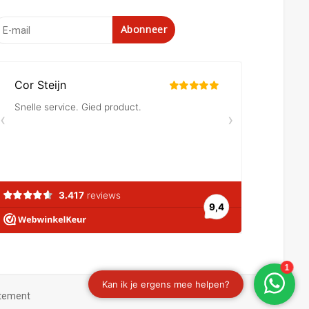
Abonneer
atement