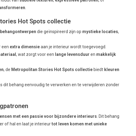
ransformeren
.
ories Hot Spots collectie
e behangontwerpen
die geïnspireerd zijn op
mystieke locaties
,
r een
extra dimensie
aan je interieur wordt toegevoegd.
ateriaal
, wat zorgt voor een
lange levensduur
en
makkelijk
en
, de
Metropolitan Stories Hot Spots collectie
biedt
kleuren
is dit behang eenvoudig te verwerken en te verwijderen zonder
ngpatronen
ensen met een passie voor bijzondere interieurs
. Dit behang
 of hal en laat je interieur
tot leven komen met unieke