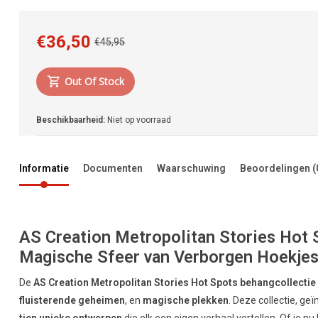
€36,50
€45,95
Out Of Stock
Beschikbaarheid:
Niet op voorraad
Informatie
Documenten
Waarschuwing
Beoordelingen
(
AS Creation Metropolitan Stories Hot 
Magische Sfeer van Verborgen Hoekje
De
AS Creation Metropolitan Stories Hot Spots behangcollectie
fluisterende geheimen
, en
magische plekken
. Deze collectie, ge
tien unieke ontwerpen
die elk een eigen verhaal vertellen. Of je n