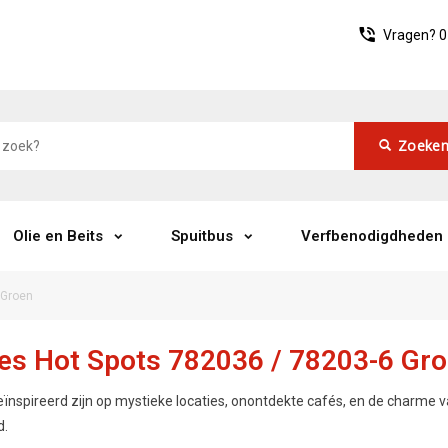
Vragen?
0
Zoeke
Olie en Beits
Spuitbus
Verfbenodigdheden
 Groen
ies Hot Spots 782036 / 78203-6 Gr
eïnspireerd zijn op mystieke locaties, onontdekte cafés, en de charme v
d.