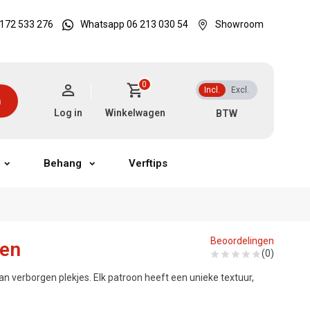
172 533 276
Whatsapp 06 213 030 54
Showroom
0
Incl.
Excl.
n
Log in
Winkelwagen
Behang
Verftips
Beoordelingen
oen
(0)
an verborgen plekjes. Elk patroon heeft een unieke textuur,