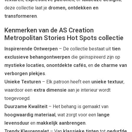
deze collectie laat je
dromen, ontdekken en
transformeren
.
Kenmerken van de AS Creation
Metropolitan Stories Hot Spots collectie
Inspirerende Ontwerpen
– De collectie bestaat uit
tien
exclusieve behangontwerpen
die geïnspireerd zijn op
mystieke locaties
,
onontdekte cafés
, en
de charme van
verborgen plekjes
.
Unieke Texturen
– Elk patroon heeft een
unieke textuur
,
waardoor een
extra dimensie
aan je interieur wordt
toegevoegd.
Duurzame Kwaliteit
– Het behang is gemaakt van
hoogwaardig materiaal
, wat zorgt voor een
lange
levensduur
en
makkelijk aanbrengen
.
Trendy Kleurenpalet
– Van
klassieke tinten
tot
gedurfde