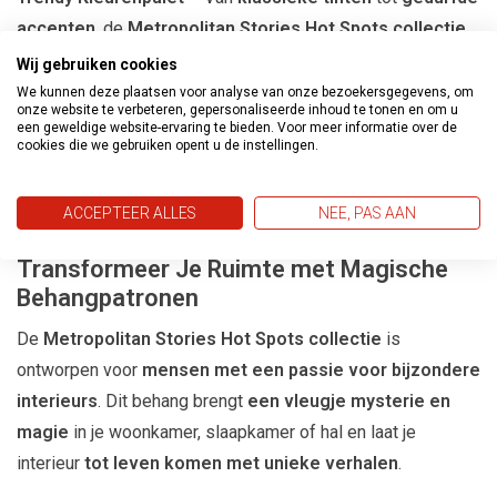
accenten
, de
Metropolitan Stories Hot Spots collectie
biedt
kleuren die perfect aansluiten bij moderne
Wij gebruiken cookies
interieurs
.
We kunnen deze plaatsen voor analyse van onze bezoekersgegevens, om
onze website te verbeteren, gepersonaliseerde inhoud te tonen en om u
Gemakkelijk aan te brengen
– Dankzij het
een geweldige website-ervaring te bieden. Voor meer informatie over de
cookies die we gebruiken opent u de instellingen.
vliesbehangmateriaal
is dit behang eenvoudig te
verwerken en te verwijderen zonder beschadiging van de
ACCEPTEER ALLES
NEE, PAS AAN
muren.
Transformeer Je Ruimte met Magische
Behangpatronen
De
Metropolitan Stories Hot Spots collectie
is
ontworpen voor
mensen met een passie voor bijzondere
interieurs
. Dit behang brengt
een vleugje mysterie en
magie
in je woonkamer, slaapkamer of hal en laat je
interieur
tot leven komen met unieke verhalen
.