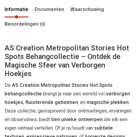
Informatie
Documenten
Waarschuwing
Beoordelingen
(0)
AS Creation Metropolitan Stories Hot
Spots Behangcollectie – Ontdek de
Magische Sfeer van Verborgen
Hoekjes
De
AS Creation Metropolitan Stories Hot Spots
behangcollectie
brengt je naar een wereld vol
verborgen
hoekjes
,
fluisterende geheimen
, en
magische plekken
.
Deze collectie, geïnspireerd door ontmoetingen, ervaringen
en observaties, biedt
tien unieke ontwerpen
die elk een
eigen verhaal vertellen. Of je nu houdt van
subtiele
texturen
,
expressieve patronen
, of
luxueuze designs
,