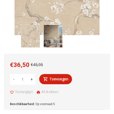
€36,50
€45,95
Toevoegen
-
+
Verlanglijst
Afdrukken
Beschikbaarheid:
Op voorraad
5