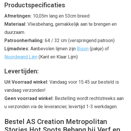
Productspecificaties
Afmetingen:
10,05m lang en 53cm breed
Materiaal:
Vliesbehang, gemakkelijk aan te brengen en
duurzaam.
Patroonherhaling:
64 / 32 cm (verspringend patroon)
Lijmadvies:
Aanbevolen lijmen zijn
Bison
(pakje) of
Noordwand Lijm
(Kant en Klaar Lijm)
Levertijden:
Uit Voorraad winkel:
Vandaag voor 15.45 uur besteld is
vandaag verzonden!
Geen voorraad winkel:
Bestelling wordt rechtstreeks aan
u verzonden via de leverancier, levertijd 1-3 werkdagen.
Bestel AS Creation Metropolitan
Stories Hot Spots Behang bij Verf en