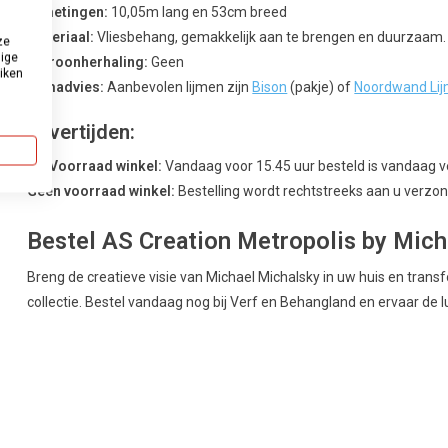
Afmetingen:
10,05m lang en 53cm breed
Materiaal:
Vliesbehang, gemakkelijk aan te brengen en duurzaam.
ze
dige
Patroonherhaling:
Geen
uiken
Lijmadvies:
Aanbevolen lijmen zijn
Bison
(pakje) of
Noordwand Li
Levertijden:
Uit Voorraad winkel:
Vandaag voor 15.45 uur besteld is vandaag 
Geen voorraad winkel:
Bestelling wordt rechtstreeks aan u verzond
Bestel AS Creation Metropolis by Mich
Breng de creatieve visie van Michael Michalsky in uw huis en tran
collectie. Bestel vandaag nog bij Verf en Behangland en ervaar de lux