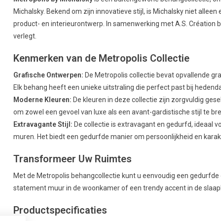
Michalsky. Bekend om zijn innovatieve stijl, is Michalsky niet all
product- en interieurontwerp. In samenwerking met A.S. Création br
verlegt.
Kenmerken van de Metropolis Collectie
Grafische Ontwerpen:
De Metropolis collectie bevat opvallende gr
Elk behang heeft een unieke uitstraling die perfect past bij hedend
Moderne Kleuren:
De kleuren in deze collectie zijn zorgvuldig ges
om zowel een gevoel van luxe als een avant-gardistische stijl te br
Extravagante Stijl:
De collectie is extravagant en gedurfd, ideaal v
muren. Het biedt een gedurfde manier om persoonlijkheid en karakt
Transformeer Uw Ruimtes
Met de Metropolis behangcollectie kunt u eenvoudig een gedurfde 
statement muur in de woonkamer of een trendy accent in de slaapka
Productspecificaties