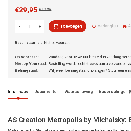
€29,95
€37,95
Toevoegen
Verlanglijst
A
-
+
Beschikbaarheid:
Niet op voorraad
Op Voorraad:
Vandaag voor 15.45 uur besteld is vandaag verz
Niet op Voorraad:
Bestelling wordt rechtstreeks aan u verzonden via
Behangstaal:
Wil je een behangstaal ontvangen? Stuur een em
Informatie
Documenten
Waarschuwing
Beoordelingen
(
AS Creation Metropolis by Michalsky: 
Metropolis by Michalsky
is een buitengewone behangcollectie, 