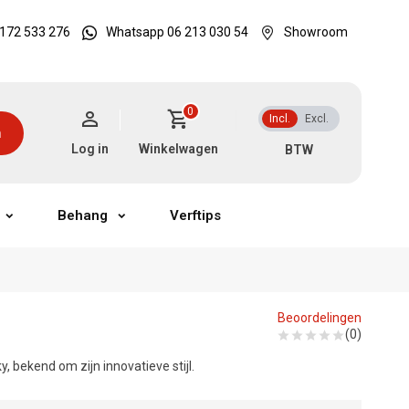
172 533 276
Whatsapp 06 213 030 54
Showroom
0
Incl.
Excl.
n
Log in
Winkelwagen
Behang
Verftips
Beoordelingen
(0)
bekend om zijn innovatieve stijl.