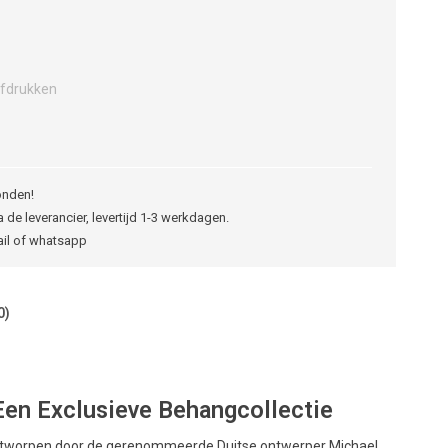
fdrukken
onden!
 de leverancier, levertijd 1-3 werkdagen.
ail of whatsapp
0)
Een Exclusieve Behangcollectie
ontworpen door de gerenommeerde Duitse ontwerper Michael