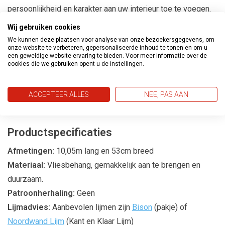
persoonlijkheid en karakter aan uw interieur toe te voegen.
Wij gebruiken cookies
Transformeer Uw Ruimtes
We kunnen deze plaatsen voor analyse van onze bezoekersgegevens, om
onze website te verbeteren, gepersonaliseerde inhoud te tonen en om u
Met de Metropolis behangcollectie kunt u eenvoudig een
een geweldige website-ervaring te bieden. Voor meer informatie over de
cookies die we gebruiken opent u de instellingen.
gedurfde en moderne sfeer creëren in uw huis. Of het nu
gaat om een statement muur in de woonkamer of een
trendy accent in de slaapkamer, deze collectie biedt de
ACCEPTEER ALLES
NEE, PAS AAN
perfecte oplossing.
Productspecificaties
Afmetingen:
10,05m lang en 53cm breed
Materiaal:
Vliesbehang, gemakkelijk aan te brengen en
duurzaam.
Patroonherhaling:
Geen
Lijmadvies:
Aanbevolen lijmen zijn
Bison
(pakje) of
Noordwand Lijm
(Kant en Klaar Lijm)