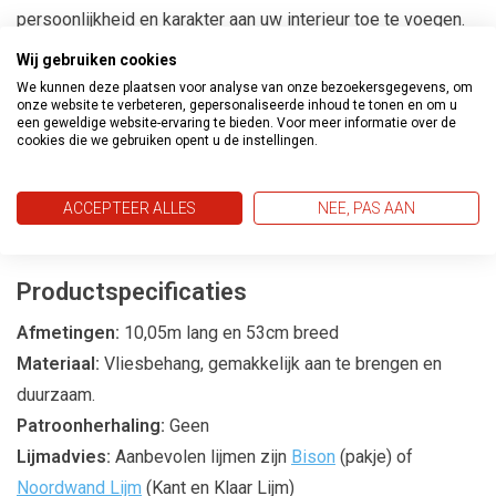
persoonlijkheid en karakter aan uw interieur toe te voegen.
Wij gebruiken cookies
Transformeer Uw Ruimtes
We kunnen deze plaatsen voor analyse van onze bezoekersgegevens, om
onze website te verbeteren, gepersonaliseerde inhoud te tonen en om u
Met de Metropolis behangcollectie kunt u eenvoudig een
een geweldige website-ervaring te bieden. Voor meer informatie over de
cookies die we gebruiken opent u de instellingen.
gedurfde en moderne sfeer creëren in uw huis. Of het nu
gaat om een statement muur in de woonkamer of een
trendy accent in de slaapkamer, deze collectie biedt de
ACCEPTEER ALLES
NEE, PAS AAN
perfecte oplossing.
Productspecificaties
Afmetingen:
10,05m lang en 53cm breed
Materiaal:
Vliesbehang, gemakkelijk aan te brengen en
duurzaam.
Patroonherhaling:
Geen
Lijmadvies:
Aanbevolen lijmen zijn
Bison
(pakje) of
Noordwand Lijm
(Kant en Klaar Lijm)