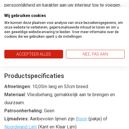
persoonlijkheid en karakter aan uw interieur toe te voegen.
Wij gebruiken cookies
Transformeer Uw Ruimtes
We kunnen deze plaatsen voor analyse van onze bezoekersgegevens, om
onze website te verbeteren, gepersonaliseerde inhoud te tonen en om u
Met de Metropolis behangcollectie kunt u eenvoudig een
een geweldige website-ervaring te bieden. Voor meer informatie over de
cookies die we gebruiken opent u de instellingen.
gedurfde en moderne sfeer creëren in uw huis. Of het nu
gaat om een statement muur in de woonkamer of een
trendy accent in de slaapkamer, deze collectie biedt de
ACCEPTEER ALLES
NEE, PAS AAN
perfecte oplossing.
Productspecificaties
Afmetingen:
10,05m lang en 53cm breed
Materiaal:
Vliesbehang, gemakkelijk aan te brengen en
duurzaam.
Patroonherhaling:
Geen
Lijmadvies:
Aanbevolen lijmen zijn
Bison
(pakje) of
Noordwand Lijm
(Kant en Klaar Lijm)