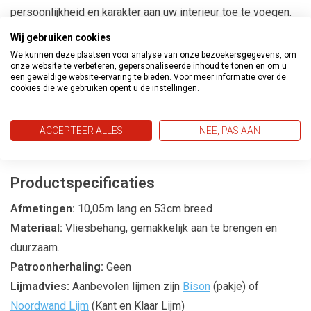
persoonlijkheid en karakter aan uw interieur toe te voegen.
Wij gebruiken cookies
Transformeer Uw Ruimtes
We kunnen deze plaatsen voor analyse van onze bezoekersgegevens, om
onze website te verbeteren, gepersonaliseerde inhoud te tonen en om u
Met de Metropolis behangcollectie kunt u eenvoudig een
een geweldige website-ervaring te bieden. Voor meer informatie over de
cookies die we gebruiken opent u de instellingen.
gedurfde en moderne sfeer creëren in uw huis. Of het nu
gaat om een statement muur in de woonkamer of een
trendy accent in de slaapkamer, deze collectie biedt de
ACCEPTEER ALLES
NEE, PAS AAN
perfecte oplossing.
Productspecificaties
Afmetingen:
10,05m lang en 53cm breed
Materiaal:
Vliesbehang, gemakkelijk aan te brengen en
duurzaam.
Patroonherhaling:
Geen
Lijmadvies:
Aanbevolen lijmen zijn
Bison
(pakje) of
Noordwand Lijm
(Kant en Klaar Lijm)