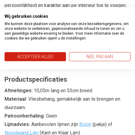
persoonlijkheid en karakter aan uw interieur toe te voegen.
Wij gebruiken cookies
Transformeer Uw Ruimtes
We kunnen deze plaatsen voor analyse van onze bezoekersgegevens, om
onze website te verbeteren, gepersonaliseerde inhoud te tonen en om u
Met de Metropolis behangcollectie kunt u eenvoudig een
een geweldige website-ervaring te bieden. Voor meer informatie over de
cookies die we gebruiken opent u de instellingen.
gedurfde en moderne sfeer creëren in uw huis. Of het nu
gaat om een statement muur in de woonkamer of een
trendy accent in de slaapkamer, deze collectie biedt de
ACCEPTEER ALLES
NEE, PAS AAN
perfecte oplossing.
Productspecificaties
Afmetingen:
10,05m lang en 53cm breed
Materiaal:
Vliesbehang, gemakkelijk aan te brengen en
duurzaam.
Patroonherhaling:
Geen
Lijmadvies:
Aanbevolen lijmen zijn
Bison
(pakje) of
Noordwand Lijm
(Kant en Klaar Lijm)