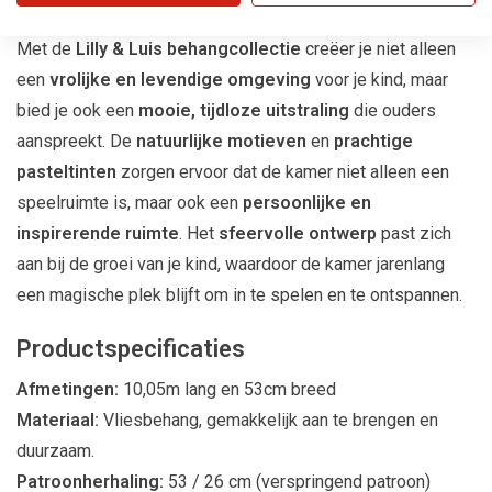
De Magie van Lilly & Luis
Met de
Lilly & Luis behangcollectie
creëer je niet alleen
een
vrolijke en levendige omgeving
voor je kind, maar
bied je ook een
mooie, tijdloze uitstraling
die ouders
aanspreekt. De
natuurlijke motieven
en
prachtige
pasteltinten
zorgen ervoor dat de kamer niet alleen een
speelruimte is, maar ook een
persoonlijke en
inspirerende ruimte
. Het
sfeervolle ontwerp
past zich
aan bij de groei van je kind, waardoor de kamer jarenlang
een magische plek blijft om in te spelen en te ontspannen.
Productspecificaties
Afmetingen:
10,05m lang en 53cm breed
Materiaal:
Vliesbehang, gemakkelijk aan te brengen en
duurzaam.
Patroonherhaling:
53 / 26 cm (verspringend patroon)