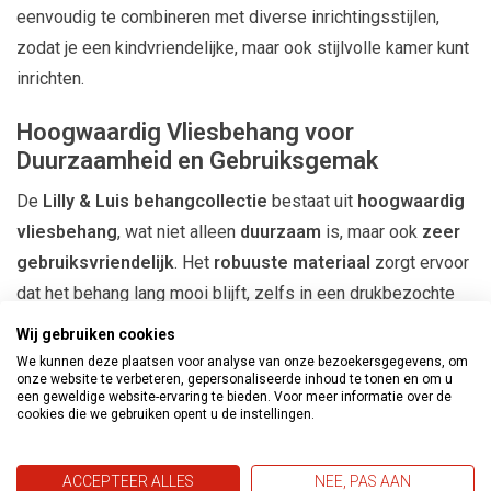
eenvoudig te combineren met diverse inrichtingsstijlen,
zodat je een kindvriendelijke, maar ook stijlvolle kamer kunt
inrichten.
Hoogwaardig Vliesbehang voor
Duurzaamheid en Gebruiksgemak
De
Lilly & Luis behangcollectie
bestaat uit
hoogwaardig
vliesbehang
, wat niet alleen
duurzaam
is, maar ook
zeer
gebruiksvriendelijk
. Het
robuuste materiaal
zorgt ervoor
dat het behang lang mooi blijft, zelfs in een drukbezochte
kinderkamer. Dankzij het vliesmateriaal is het
gemakkelijk
Wij gebruiken cookies
aan te brengen
, wat het ideaal maakt voor zowel
We kunnen deze plaatsen voor analyse van onze bezoekersgegevens, om
onze website te verbeteren, gepersonaliseerde inhoud te tonen en om u
professionele schilders
als
doe-het-zelvers
. Dit behang
een geweldige website-ervaring te bieden. Voor meer informatie over de
is perfect voor ouders die zowel
stijl
als
praktische
cookies die we gebruiken opent u de instellingen.
voordelen
zoeken bij het inrichten van de kinderkamer.
ACCEPTEER ALLES
NEE, PAS AAN