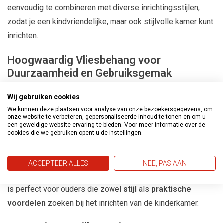
eenvoudig te combineren met diverse inrichtingsstijlen,
zodat je een kindvriendelijke, maar ook stijlvolle kamer kunt
inrichten.
Hoogwaardig Vliesbehang voor
Duurzaamheid en Gebruiksgemak
De
Lilly & Luis behangcollectie
bestaat uit
hoogwaardig
Wij gebruiken cookies
vliesbehang
, wat niet alleen
duurzaam
is, maar ook
zeer
We kunnen deze plaatsen voor analyse van onze bezoekersgegevens, om
onze website te verbeteren, gepersonaliseerde inhoud te tonen en om u
gebruiksvriendelijk
. Het
robuuste materiaal
zorgt ervoor
een geweldige website-ervaring te bieden. Voor meer informatie over de
dat het behang lang mooi blijft, zelfs in een drukbezochte
cookies die we gebruiken opent u de instellingen.
kinderkamer. Dankzij het vliesmateriaal is het
gemakkelijk
aan te brengen
, wat het ideaal maakt voor zowel
ACCEPTEER ALLES
NEE, PAS AAN
professionele schilders
als
doe-het-zelvers
. Dit behang
is perfect voor ouders die zowel
stijl
als
praktische
voordelen
zoeken bij het inrichten van de kinderkamer.